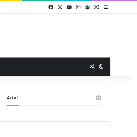
Facebook
X
YouTube
Instagram
Log In
Random Article
Sidebar
Random Article
Switch skin
Advt.