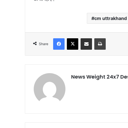
cm uttrakhand
Facebook
X
Share via Email
Print
Share
News Weight 24x7 De