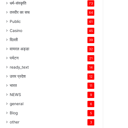
धर्म-संस्कृति
73
तस्वीर का सच
64
Public
61
Casino
45
दिल्ली
39
वायरल अड्डा
32
पर्यटन
21
ready_text
14
उत्तर प्रदेश
12
भारत
11
NEWS
9
general
6
Blog
5
other
3