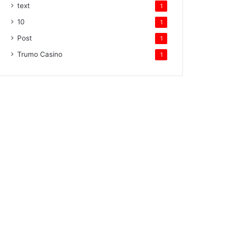
text
1
10
1
Post
1
Trumo Casino
1