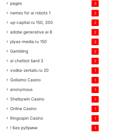
pages
3
names for ai robots 1
2
up-capital.ru 150, 200
2
adobe generative ai 8
2
plyas-media.ru 150
2
Gambling
2
ai chatbot bard 3
2
vodka-zerkalo.ru 20
1
Golisimo Casino
1
anonymous
1
Shelbywin Casino
1
Online Casino
1
Ringospin Casino
1
! Без рубрики
1