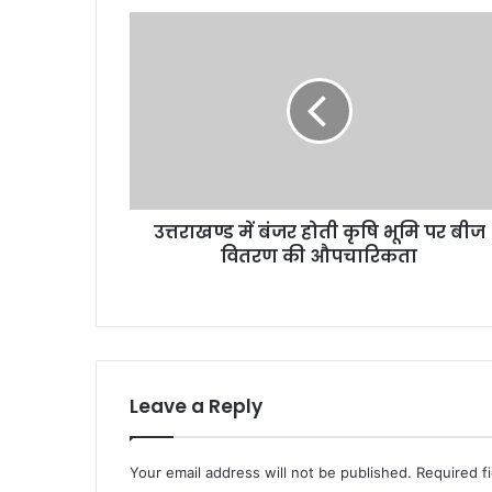
उ
त्त
रा
ख
ण्ड
में
बं
ज
र
उत्तराखण्ड में बंजर होती कृषि भूमि पर बीज
हो
वितरण की औपचारिकता
ती
कृ
षि
भू
मि
प
र
Leave a Reply
बी
ज
वि
Your email address will not be published.
Required f
त