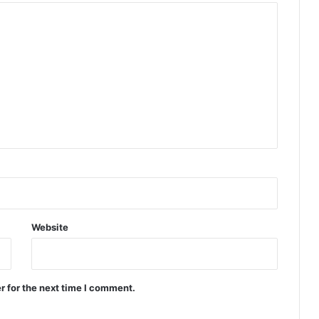
न
स
भा
के
वि
शे
ष
स
त्र
को
कि
या
सं
बो
धि
Website
त
r for the next time I comment.