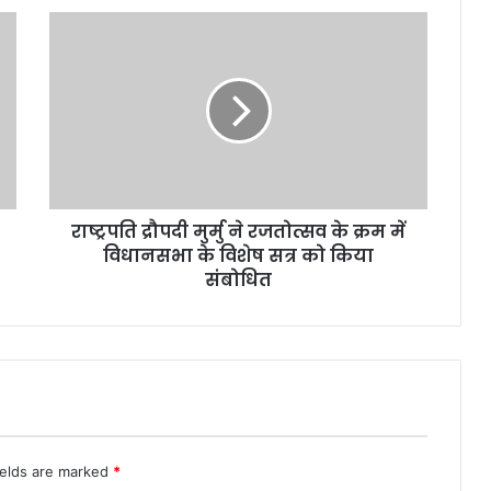
रा
ष्ट्र
प
ति
द्रौ
प
दी
मु
र्मु
राष्ट्रपति द्रौपदी मुर्मु ने रजतोत्सव के क्रम में
ने
विधानसभा के विशेष सत्र को किया
र
ज
संबोधित
तो
त्स
व
के
क्र
म
में
वि
ields are marked
*
धा