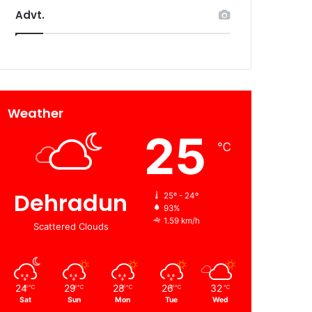
Advt.
Weather
25
℃
Dehradun
25º - 24º
93%
1.59 km/h
Scattered Clouds
24
29
28
26
32
℃
℃
℃
℃
℃
Sat
Sun
Mon
Tue
Wed