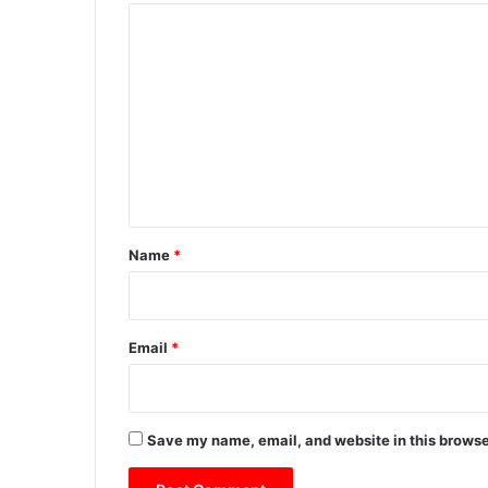
र
C
ण
o
की
औ
m
प
m
चा
e
रि
क
n
ता
t
*
Name
*
Email
*
Save my name, email, and website in this browse