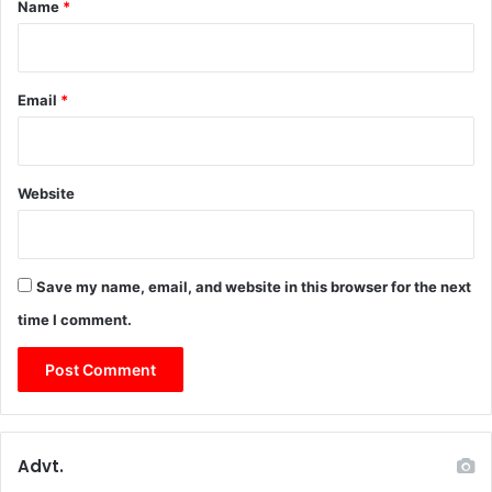
Name
*
औ
र
स
त
Email
*
त
सं
वा
द
Website
‘
-
मु
ख्य
Save my name, email, and website in this browser for the next
मं
त्री
time I comment.
Advt.