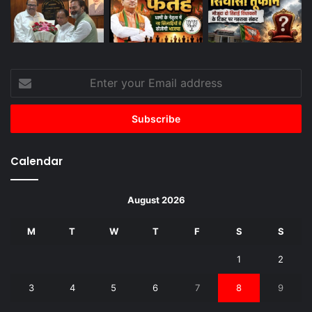
Enter
your
Email
address
Calendar
August 2026
M
T
W
T
F
S
S
1
2
3
4
5
6
7
8
9