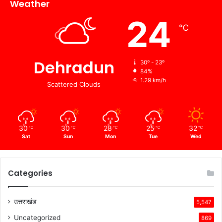
Weather
24
℃
Dehradun
30º - 23º
84%
1.29 km/h
Scattered Clouds
30
30
28
25
32
℃
℃
℃
℃
℃
Sat
Sun
Mon
Tue
Wed
Categories
उत्तराखंड
5,547
Uncategorized
869