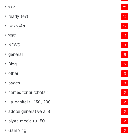
पर्यटन
21
ready_text
14
उत्तर प्रदेश
12
भारत
11
NEWS
9
general
6
Blog
5
other
3
pages
3
names for ai robots 1
2
up-capital.ru 150, 200
2
adobe generative ai 8
2
plyas-media.ru 150
2
Gambling
2