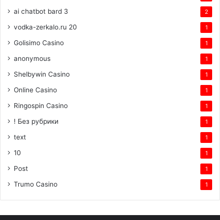
ai chatbot bard 3
2
vodka-zerkalo.ru 20
1
Golisimo Casino
1
anonymous
1
Shelbywin Casino
1
Online Casino
1
Ringospin Casino
1
! Без рубрики
1
text
1
10
1
Post
1
Trumo Casino
1