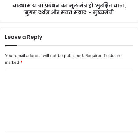
न
चारधाम यात्रा प्रबंधन का मूल मंत्र हो ‘सुरक्षित यात्रा,
न
क
सुगम दर्शन और सतत संवाद‘ - मुख्यमंत्री
का
र
मू
र
ल
ही
मं
Leave a Reply
है
त्र
धा
हो
मी
‘
Your email address will not be published.
Required fields are
स
सु
marked
*
र
र
का
क्षि
C
र
त
o
या
त्रा
m
,
m
सु
ग
e
म
n
द
र्श
t
न
*