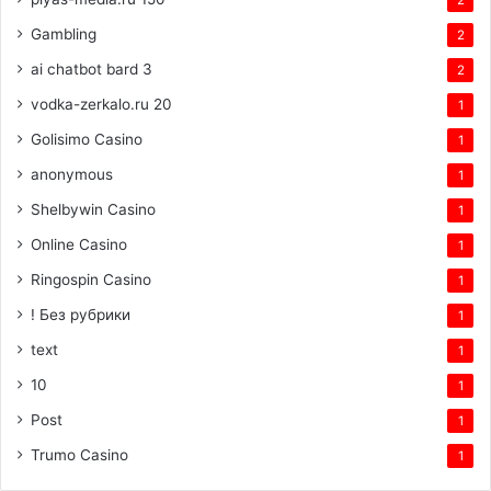
Gambling
2
ai chatbot bard 3
2
vodka-zerkalo.ru 20
1
Golisimo Casino
1
anonymous
1
Shelbywin Casino
1
Online Casino
1
Ringospin Casino
1
! Без рубрики
1
text
1
10
1
Post
1
Trumo Casino
1