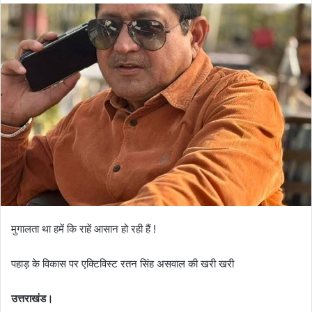
d
a
n
e
m
a
i
l
मुगालता था हमें कि राहें आसान हो रही हैं !
पहाड़ के विकास पर एक्टिविस्ट रतन सिंह असवाल की खरी खरी
उत्तराखंड।