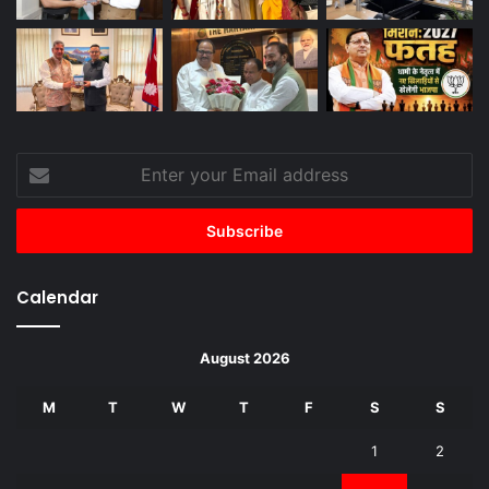
Enter
your
Email
address
Calendar
August 2026
M
T
W
T
F
S
S
1
2