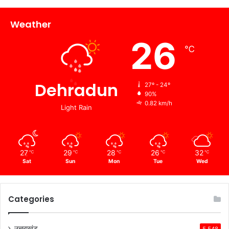
Weather
26
℃
Dehradun
27º - 24º
90%
0.82 km/h
Light Rain
27
29
28
26
32
℃
℃
℃
℃
℃
Sat
Sun
Mon
Tue
Wed
Categories
उत्तराखंड
5,548