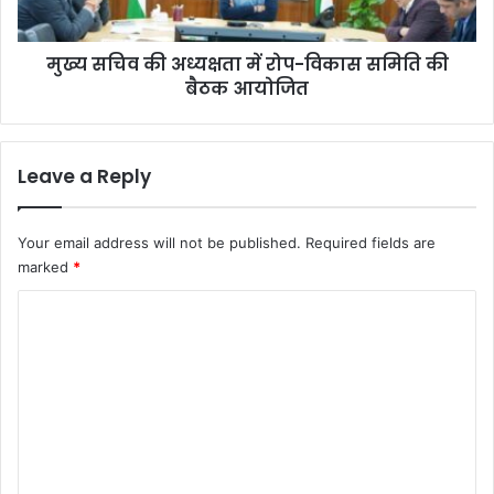
त्या
ध्य
गी
क्ष
अ
मुख्य सचिव की अध्यक्षता में रोप-विकास समिति की
ता
प
बैठक आयोजित
में
नी
रो
भा
प
र
-
Leave a Reply
ती
वि
य
का
ना
स
Your email address will not be published.
Required fields are
ग
स
marked
*
रि
मि
क
ति
C
ता
की
o
बै
ठ
m
क
m
आ
यो
e
जि
n
त