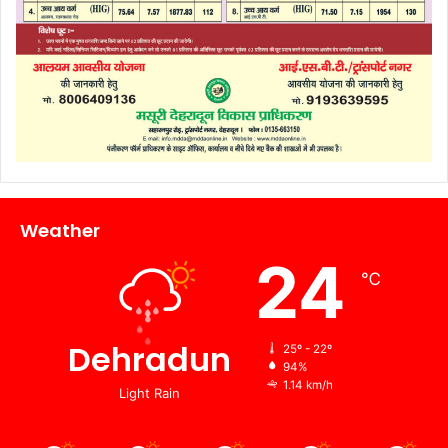
Weather
24
℃
Dehradun
25º - 22º
94%
1.14 km/h
Light Rain