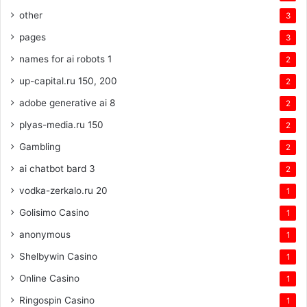
other
3
pages
3
names for ai robots 1
2
up-capital.ru 150, 200
2
adobe generative ai 8
2
plyas-media.ru 150
2
Gambling
2
ai chatbot bard 3
2
vodka-zerkalo.ru 20
1
Golisimo Casino
1
anonymous
1
Shelbywin Casino
1
Online Casino
1
Ringospin Casino
1