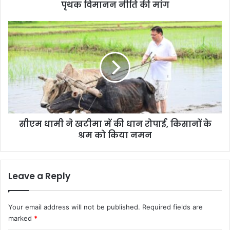
पृथक विमानन नीति की मांग
मी
ने
की
सी
प
ए
र्व
म
ती
धा
य
मी
रा
ने
ज्यों
ख
के
टी
लि
मा
ए
सीएम धामी ने खटीमा में की धान रोपाई, किसानों के
में
पृ
श्रम को किया नमन
की
थ
धा
क
न
वि
रो
Leave a Reply
मा
पा
न
ई
न
,
Your email address will not be published.
Required fields are
नी
कि
marked
*
ति
सा
की