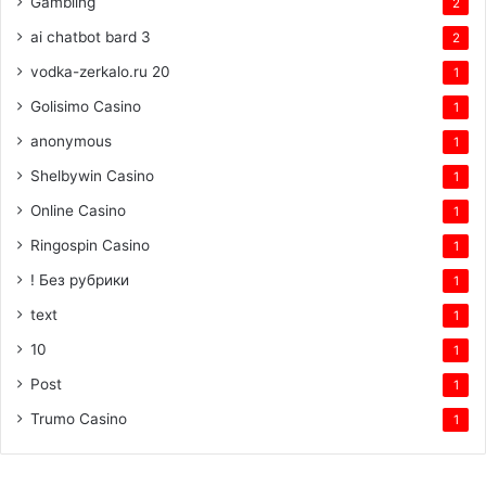
Gambling
2
ai chatbot bard 3
2
vodka-zerkalo.ru 20
1
Golisimo Casino
1
anonymous
1
Shelbywin Casino
1
Online Casino
1
Ringospin Casino
1
! Без рубрики
1
text
1
10
1
Post
1
Trumo Casino
1