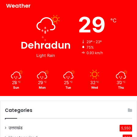
Weather
29
℃
Dehradun
29º - 23º
75%
0.93 km/h
Light Rain
28
29
25
32
30
℃
℃
℃
℃
℃
Sun
Mon
Tue
Wed
Thu
Categories
उत्तराखंड
5,550