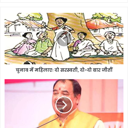
चुनाव
में
महिलाएः
दो
सरस्वती,
दो-
दो
बार
जीतीं
चुनाव में महिलाएः दो सरस्वती, दो-दो बार जीतीं
भाजपा
से
निष्कासन
के
बाद
कांग्रेस
के
लिए