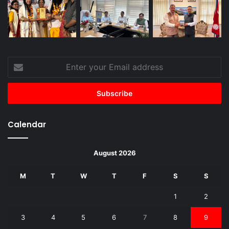
Enter
your
Email
address
Calendar
August 2026
M
T
W
T
F
S
S
1
2
3
4
5
6
7
8
9