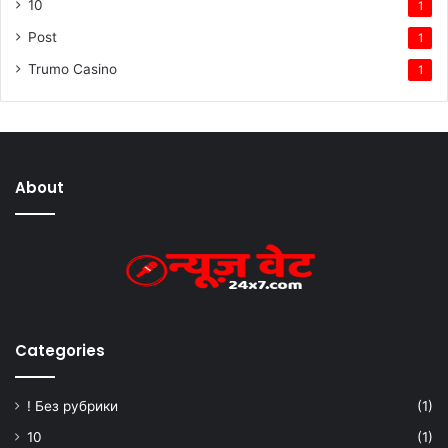
10
1
Post
1
Trumo Casino
1
About
Categories
! Без рубрики
(1)
10
(1)