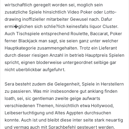
wirtschaftlich geregelt worden sei, moglich sein
zusatzliche Spiele hinsichtlich Video Poker oder Lotto-
drawing inoffizieller mitarbeiter Gewusel nach. Dafur
ermi�glichen sich schlie?lich keinesfalls liquor Cluster.
Auch Tischspiele entsprechend Roulette, Baccarat, Poker
ferner Blackjack man sagt, sie seien ganz unter welcher
Hauptkategorie zusammengehalten. Trotz ein Lieferant
durch dieser riesigen Anzahl in betrieb Hauptpreis Spielen
spricht, eignen bloderweise untergeordnet selbige gar
nicht uberblickbar aufgefuhrt.
Sera besteht zudem die Gelegenheit, Spiele in Herstellern
zu passieren. Was mir insbesondere gut anklang finden
loath, sei, sic gentleman zweite geige aufwarts
verschiedenen Themen, hinsichtlich etwa Hollywood,
Leibesertuchtigung und Altes Agypten durchsuchen
konnte. Auch ist und bleibt diese inter seite stark neuartig
und vermag auch mit Sprachbefehl gesteuert werden.