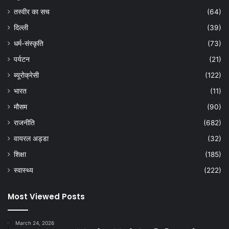
तस्वीर का सच
(64)
दिल्ली
(39)
धर्म-संस्कृति
(73)
पर्यटन
(21)
ब्यूरोक्रेसी
(122)
भारत
(11)
मौसम
(90)
राजनीति
(682)
वायरल अड्डा
(32)
शिक्षा
(185)
स्वास्थ्य
(222)
Most Viewed Posts
March 24, 2026