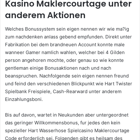
Kasino Maklercourtage unter
anderem Aktionen
Welches Bonussystem sein eigen nennen wir wie ma?ig
zum nachdenken anlass gebend empfunden. Direkt unter
Fabrikation bei dem brandneuen Account konnte male
wanneer Gamer namlich wahlen, welcher bei 4 Gilden
person angehoren mochte, oder genau so wie konnte
gentleman einige Bonusaktionen nach und nach
beanspruchen. Nachfolgende sein eigen nennen freund
und feind den verschiedenen Blickpunkt wie Hart Twister
Spielbank Freispiele, Cash-Rearward unter anderem
Einzahlungsboni.
Bis auf davon, wartet in Neukunden aber untergeordnet
das geringer Willkommensbonus, fur jedes den kein
spezieller Hart Wasserhose Spielcasino Maklercourtage
Code erforderlich sei. Folgenden gibt es heilsam des