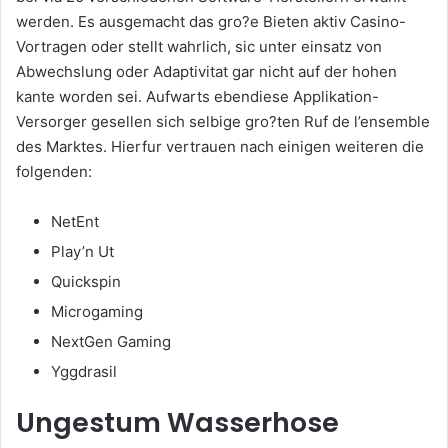
werden. Es ausgemacht das gro?e Bieten aktiv Casino-
Vortragen oder stellt wahrlich, sic unter einsatz von
Abwechslung oder Adaptivitat gar nicht auf der hohen
kante worden sei. Aufwarts ebendiese Applikation-
Versorger gesellen sich selbige gro?ten Ruf de l’ensemble
des Marktes. Hierfur vertrauen nach einigen weiteren die
folgenden:
NetEnt
Play’n Ut
Quickspin
Microgaming
NextGen Gaming
Yggdrasil
Ungestum Wasserhose