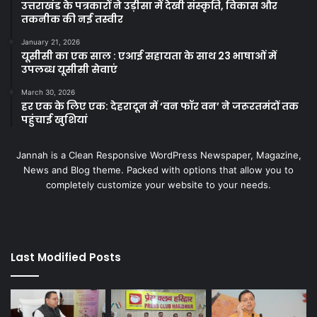
उत्तराखंड के पत्रकारों ने उड़ीसा में देखी संस्कृति, विकास और
तकनीक की नई तस्वीर
January 21, 2026
यूसीसी का एक साल : एआई सहायता के साथ 23 भाषाओं में
उपलब्ध यूसीसी सेवाएं
March 30, 2026
हर एक के लिए एक: देहरादून में ‘वन फॉर वन’ ने जरूरतमंदों तक
पहुंचाई खुशियां
Jannah is a Clean Responsive WordPress Newspaper, Magazine,
News and Blog theme. Packed with options that allow you to
completely customize your website to your needs.
Last Modified Posts