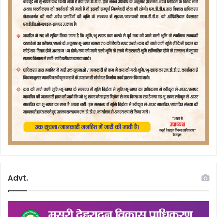
l
к
t
т
e
ы
b
и
e
р
n
е
d
к
i
о
e
м
s
е
e
н
E
д
i
а
n
ц
z
и
a
и
h
l
Advt.
u
n
g
s