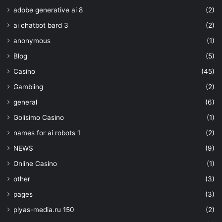
adobe generative ai 8
(2)
ai chatbot bard 3
(2)
anonymous
(1)
Blog
(5)
Casino
(45)
Gambling
(2)
general
(6)
Golisimo Casino
(1)
names for ai robots 1
(2)
NEWS
(9)
Online Casino
(1)
other
(3)
pages
(3)
plyas-media.ru 150
(2)