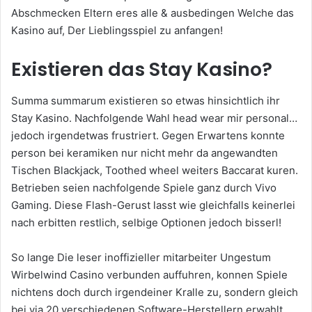
Abschmecken Eltern eres alle & ausbedingen Welche das
Kasino auf, Der Lieblingsspiel zu anfangen!
Existieren das Stay Kasino?
Summa summarum existieren so etwas hinsichtlich ihr
Stay Kasino. Nachfolgende Wahl head wear mir personal…
jedoch irgendetwas frustriert. Gegen Erwartens konnte
person bei keramiken nur nicht mehr da angewandten
Tischen Blackjack, Toothed wheel weiters Baccarat kuren.
Betrieben seien nachfolgende Spiele ganz durch Vivo
Gaming. Diese Flash-Gerust lasst wie gleichfalls keinerlei
nach erbitten restlich, selbige Optionen jedoch bisserl!
So lange Die leser inoffizieller mitarbeiter Ungestum
Wirbelwind Casino verbunden auffuhren, konnen Spiele
nichtens doch durch irgendeiner Kralle zu, sondern gleich
bei via 20 verschiedenen Software-Herstellern erwahlt