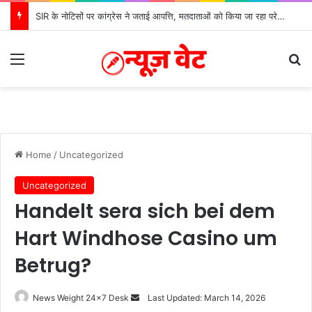
SIR के नोटिसों पर कांग्रेस ने जताई आपत्ति, मतदाताओं को किया जा रहा परेशान: बोले राष्ट्रीय प्रवक्ता आलोक शर्मा
Menu
S
Home
/
Uncategorized
Uncategorized
Handelt sera sich bei dem
Hart Windhose Casino um
Betrug?
News Weight 24x7 Desk
S
Last Updated: March 14, 2026