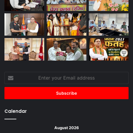
Enter
your
Email
address
Calendar
August 2026