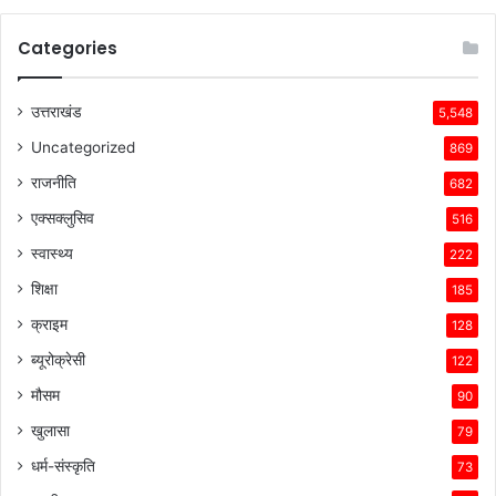
Categories
उत्तराखंड
5,548
Uncategorized
869
राजनीति
682
एक्सक्लुसिव
516
स्वास्थ्य
222
शिक्षा
185
क्राइम
128
ब्यूरोक्रेसी
122
मौसम
90
खुलासा
79
धर्म-संस्कृति
73