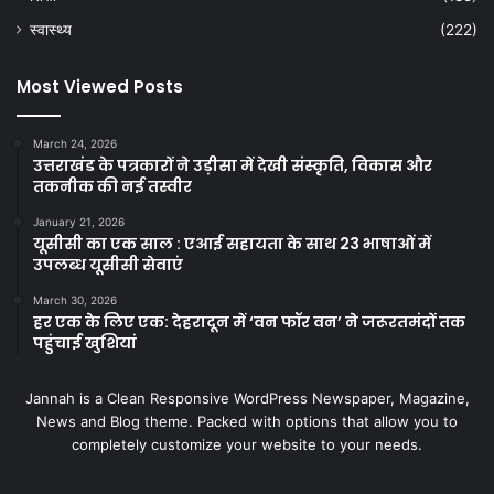
स्वास्थ्य
(222)
Most Viewed Posts
March 24, 2026
उत्तराखंड के पत्रकारों ने उड़ीसा में देखी संस्कृति, विकास और
तकनीक की नई तस्वीर
January 21, 2026
यूसीसी का एक साल : एआई सहायता के साथ 23 भाषाओं में
उपलब्ध यूसीसी सेवाएं
March 30, 2026
हर एक के लिए एक: देहरादून में ‘वन फॉर वन’ ने जरूरतमंदों तक
पहुंचाई खुशियां
Jannah is a Clean Responsive WordPress Newspaper, Magazine,
News and Blog theme. Packed with options that allow you to
completely customize your website to your needs.