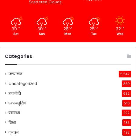
Scattered Clouds
30
30
28
25
32
℃
℃
℃
℃
℃
Sat
Sun
Mon
Tue
Wed
Categories
उत्तराखंड
5,547
Uncategorized
869
राजनीति
682
एक्सक्लुसिव
516
स्वास्थ्य
222
शिक्षा
185
क्राइम
128