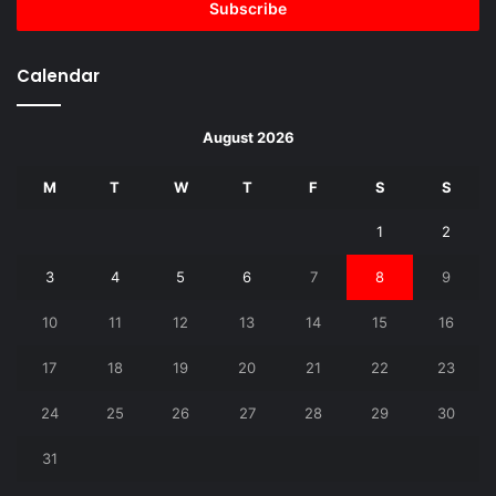
address
Calendar
August 2026
M
T
W
T
F
S
S
1
2
3
4
5
6
7
8
9
10
11
12
13
14
15
16
17
18
19
20
21
22
23
24
25
26
27
28
29
30
31