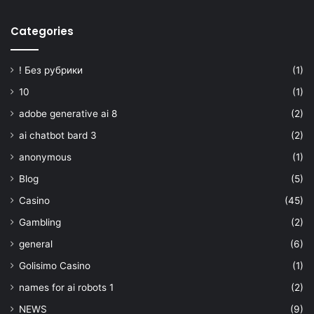
Categories
! Без рубрики
(1)
10
(1)
adobe generative ai 8
(2)
ai chatbot bard 3
(2)
anonymous
(1)
Blog
(5)
Casino
(45)
Gambling
(2)
general
(6)
Golisimo Casino
(1)
names for ai robots 1
(2)
NEWS
(9)