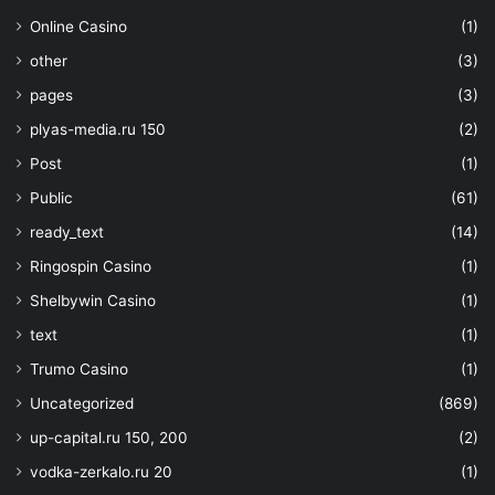
Online Casino
(1)
other
(3)
pages
(3)
plyas-media.ru 150
(2)
Post
(1)
Public
(61)
ready_text
(14)
Ringospin Casino
(1)
Shelbywin Casino
(1)
text
(1)
Trumo Casino
(1)
Uncategorized
(869)
up-capital.ru 150, 200
(2)
vodka-zerkalo.ru 20
(1)