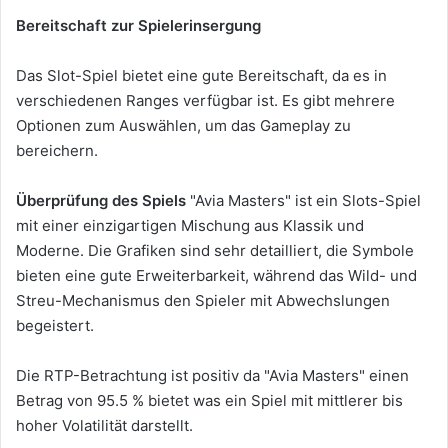
Bereitschaft zur Spielerinsergung
Das Slot-Spiel bietet eine gute Bereitschaft, da es in
verschiedenen Ranges verfügbar ist. Es gibt mehrere
Optionen zum Auswählen, um das Gameplay zu
bereichern.
Überprüfung des Spiels
"Avia Masters" ist ein Slots-Spiel
mit einer einzigartigen Mischung aus Klassik und
Moderne. Die Grafiken sind sehr detailliert, die Symbole
bieten eine gute Erweiterbarkeit, während das Wild- und
Streu-Mechanismus den Spieler mit Abwechslungen
begeistert.
Die RTP-Betrachtung ist positiv da "Avia Masters" einen
Betrag von 95.5 % bietet was ein Spiel mit mittlerer bis
hoher Volatilität darstellt.