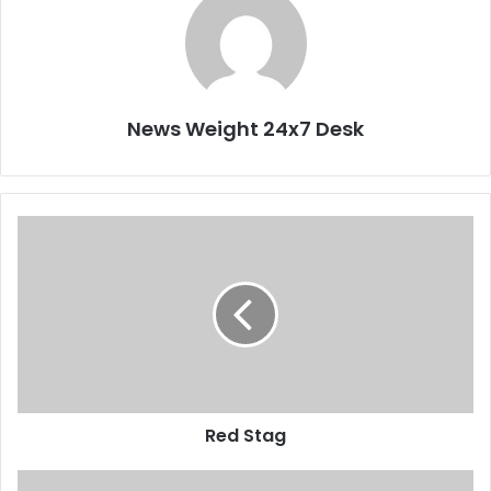
News Weight 24x7 Desk
R
e
d
S
t
a
g
Red Stag
M