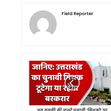
Field Reporter
अब
सबकी
की
नजरें
चुनावी
‘मिथकों’
पर
अब सबकी की नजरें चुनावी ‘मिथकों’ पर