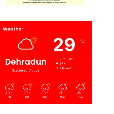
Weather
29
℃
Dehradun
29º - 24º
67%
1.14 km/h
Scattered Clouds
29
29
30
29
26
℃
℃
℃
℃
℃
Fri
Sat
Sun
Mon
Tue