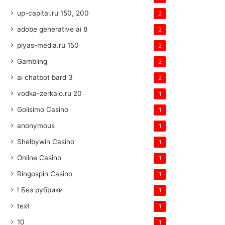
up-capital.ru 150, 200
2
adobe generative ai 8
2
plyas-media.ru 150
2
Gambling
2
ai chatbot bard 3
2
vodka-zerkalo.ru 20
1
Golisimo Casino
1
anonymous
1
Shelbywin Casino
1
Online Casino
1
Ringospin Casino
1
! Без рубрики
1
text
1
10
1