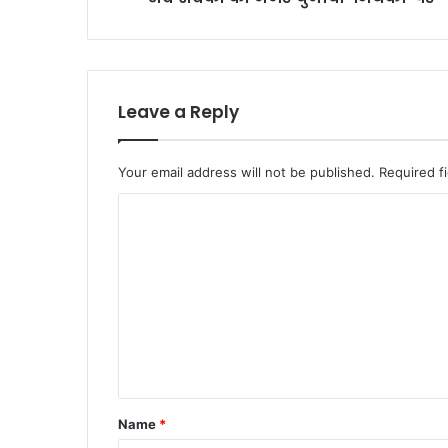
Leave a Reply
Your email address will not be published.
Required f
C
o
m
m
e
n
t
*
Name
*