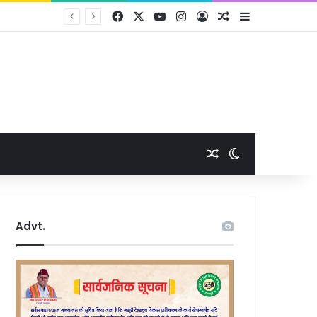
Facebook
X
YouTube
Instagram
Log In
Random Article
Sidebar
Random Article
Switch skin
Advt.