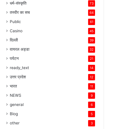
धर्म-संस्कृति
73
तस्वीर का सच
64
Public
61
Casino
45
दिल्ली
39
वायरल अड्डा
32
पर्यटन
21
ready_text
14
उत्तर प्रदेश
12
भारत
11
NEWS
9
general
6
Blog
5
other
3