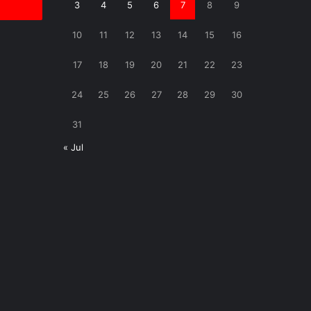
3
4
5
6
7
8
9
10
11
12
13
14
15
16
17
18
19
20
21
22
23
24
25
26
27
28
29
30
31
« Jul