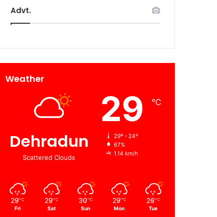
Advt.
Weather
29
℃
Dehradun
29º - 24º
67%
1.14 km/h
Scattered Clouds
29
29
30
29
26
℃
℃
℃
℃
℃
Fri
Sat
Sun
Mon
Tue