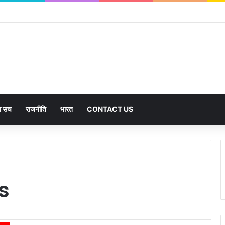
का सच
राजनीति
भारत
CONTACT US
s