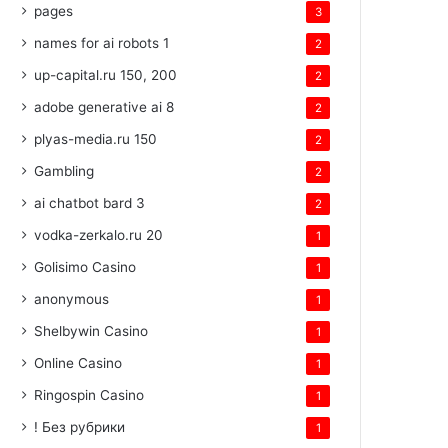
pages
3
names for ai robots 1
2
up-capital.ru 150, 200
2
adobe generative ai 8
2
plyas-media.ru 150
2
Gambling
2
ai chatbot bard 3
2
vodka-zerkalo.ru 20
1
Golisimo Casino
1
anonymous
1
Shelbywin Casino
1
Online Casino
1
Ringospin Casino
1
! Без рубрики
1