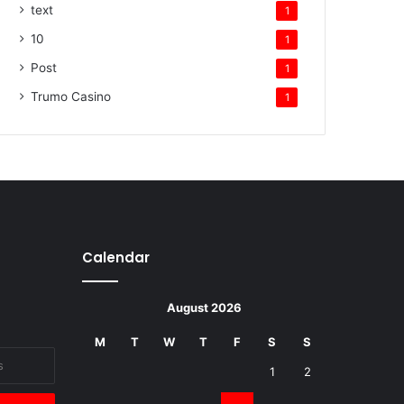
text
1
10
1
Post
1
Trumo Casino
1
Calendar
August 2026
M
T
W
T
F
S
S
1
2