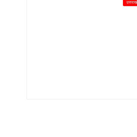
उत्तराख