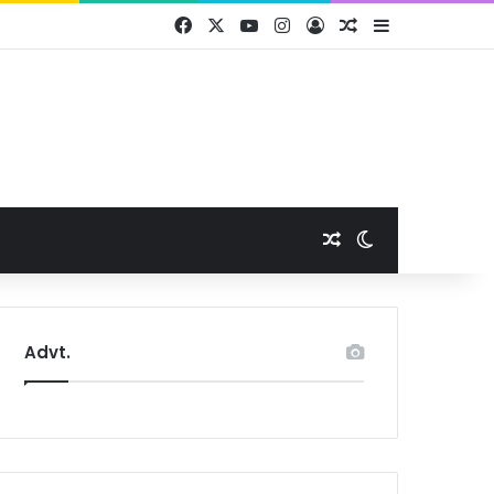
Facebook
X
YouTube
Instagram
Log In
Random Article
Sidebar
Random Article
Switch skin
Advt.