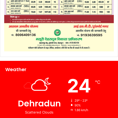
Weather
24
℃
Dehradun
29º - 23º
90%
1.86 km/h
Scattered Clouds