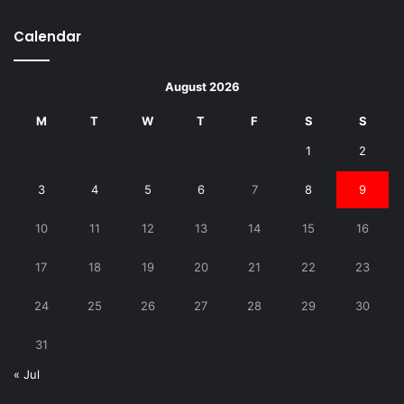
Calendar
August 2026
M
T
W
T
F
S
S
1
2
3
4
5
6
7
8
9
10
11
12
13
14
15
16
17
18
19
20
21
22
23
24
25
26
27
28
29
30
31
« Jul