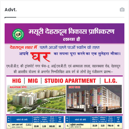
Advt.