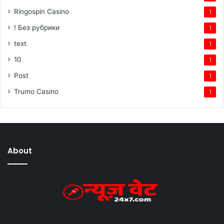
Ringospin Casino
1
! Без рубрики
1
text
1
10
1
Post
1
Trumo Casino
1
About