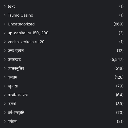
text
(1)
Trumo Casino
(1)
Uncategorized
(869)
up-capital.ru 150, 200
(2)
vodka-zerkalo.ru 20
(1)
उत्तर प्रदेश
(12)
उत्तराखंड
(5,547)
एक्सक्लुसिव
(516)
क्राइम
(128)
खुलासा
(79)
तस्वीर का सच
(64)
दिल्ली
(39)
धर्म-संस्कृति
(73)
पर्यटन
(21)