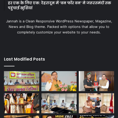
हर एक के लिए एक: देहरादून में ‘वन फॉर वन’ ने जरूरतमंदों तक
पहुंचाई खुशियां
Jannah is a Clean Responsive WordPress Newspaper, Magazine,
News and Blog theme. Packed with options that allow you to
completely customize your website to your needs.
Last Modified Posts