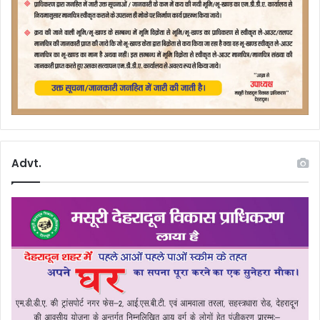
Advt.