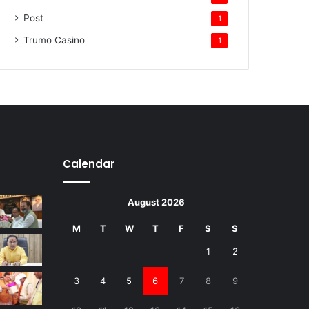
Post
1
Trumo Casino
1
Calendar
August 2026
M
T
W
T
F
S
S
1
2
3
4
5
6
7
8
9