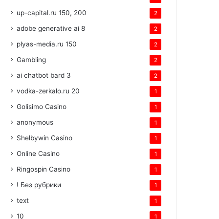
up-capital.ru 150, 200
2
adobe generative ai 8
2
plyas-media.ru 150
2
Gambling
2
ai chatbot bard 3
2
vodka-zerkalo.ru 20
1
Golisimo Casino
1
anonymous
1
Shelbywin Casino
1
Online Casino
1
Ringospin Casino
1
! Без рубрики
1
text
1
10
1