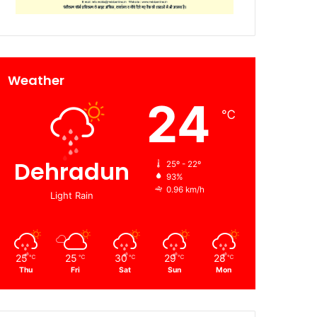
Weather
24
℃
Dehradun
25º - 22º
93%
0.96 km/h
Light Rain
25
25
30
29
28
℃
℃
℃
℃
℃
Thu
Fri
Sat
Sun
Mon