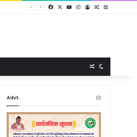
Facebook
X
YouTube
Instagram
Log In
Random Article
Sidebar
Random Article
Switch skin
Advt.