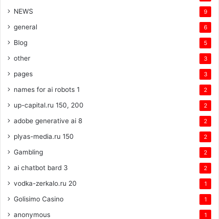
NEWS
9
general
6
Blog
5
other
3
pages
3
names for ai robots 1
2
up-capital.ru 150, 200
2
adobe generative ai 8
2
plyas-media.ru 150
2
Gambling
2
ai chatbot bard 3
2
vodka-zerkalo.ru 20
1
Golisimo Casino
1
anonymous
1