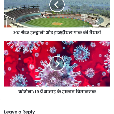
और
इंडस्ट्रीयल
पार्क
की
तैयारी
अब ग्रेटर हल्द्वानी और इंडस्ट्रीयल पार्क की तैयारी
कोरोनाः
19
वें
सप्ताह
के
हालात
चिंताजनक
कोरोनाः 19 वें सप्ताह के हालात चिंताजनक
Leave a Reply