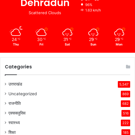
Dehradun
96%
1.63 km/h
Scattered Clouds
24
30
31
29
29
℃
℃
℃
℃
℃
Thu
Fri
Sat
Sun
Mon
Categories
उत्तराखंड
5,547
Uncategorized
869
राजनीति
682
एक्सक्लुसिव
516
स्वास्थ्य
222
शिक्षा
185