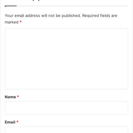
Your email address will not be published.
Required fields are
marked
*
C
o
m
m
e
n
t
*
Name
*
Email
*