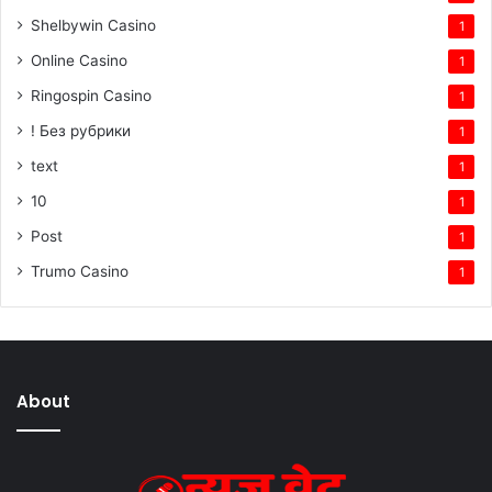
Shelbywin Casino
1
Online Casino
1
Ringospin Casino
1
! Без рубрики
1
text
1
10
1
Post
1
Trumo Casino
1
About