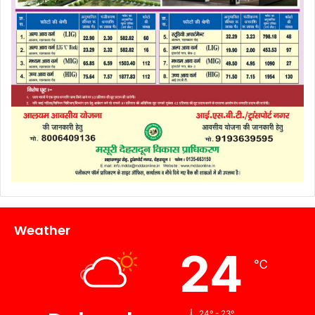
Weather
24
℃
24º - 23º