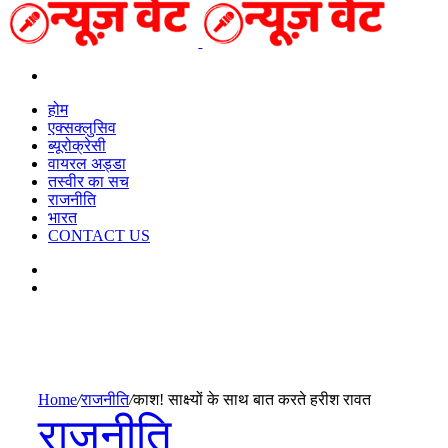
Search
for
होम
एक्सक्लुसिव
ब्यूरोक्रेसी
वायरल अड्डा
तस्वीर का सच
राजनीति
भारत
CONTACT US
Random
Article
Switch
skin
Home
/
राजनीति
/
काश! साक्ष्यों के साथ बात करते हरीश रावत
राजनीति