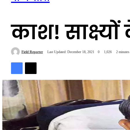
काश! साक्ष्यो
Send
Field Reporter
Last Updated: December 18, 2021
0
1,026
2 minutes
an
Facebook
X
email