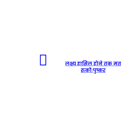
लक्ष्य
हासिल
लक्ष्य हासिल होने तक मत
होने
रुकोःपुष्कर
तक
मत
रुकोःपुष्कर