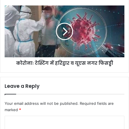
कोरोनाः
टेस्टिंग
में
हरिद्वार
व
यूएस
नगर
फिसड्डी
कोरोनाः टेस्टिंग में हरिद्वार व यूएस नगर फिसड्डी
Leave a Reply
Your email address will not be published.
Required fields are
marked
*
C
o