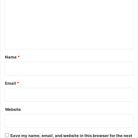
m
m
e
n
t
*
Name
*
Email
*
Website
Save my name, email, and website in this browser for the next