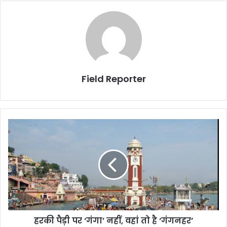
Field Reporter
हरकी
पैड़ी
पर
‘गंगा’
नहीं,
वहां
तो
है
‘गंगनहर’
हरकी पैड़ी पर ‘गंगा’ नहीं, वहां तो है ‘गंगनहर’