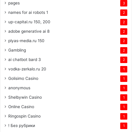
pages
3
names for ai robots 1
2
up-capital.ru 150, 200
2
adobe generative ai 8
2
plyas-media.ru 150
2
Gambling
2
ai chatbot bard 3
2
vodka-zerkalo.ru 20
1
Golisimo Casino
1
anonymous
1
Shelbywin Casino
1
Online Casino
1
Ringospin Casino
1
! Без рубрики
1