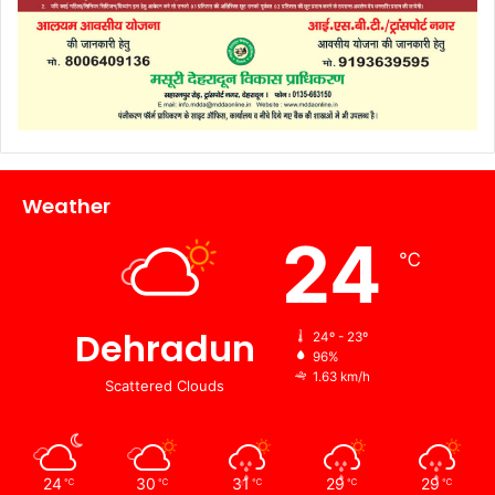
Weather
24
℃
Dehradun
24º - 23º
96%
1.63 km/h
Scattered Clouds
24
30
31
29
29
℃
℃
℃
℃
℃