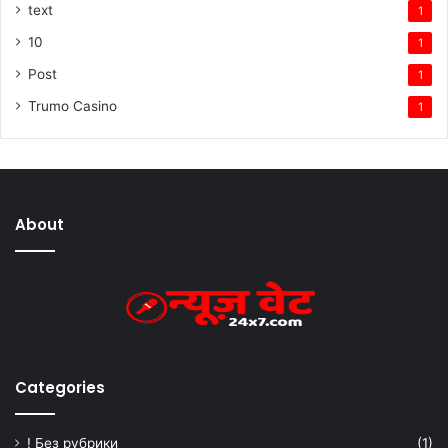
text
1
10
1
Post
1
Trumo Casino
1
About
Categories
! Без рубрики
(1)