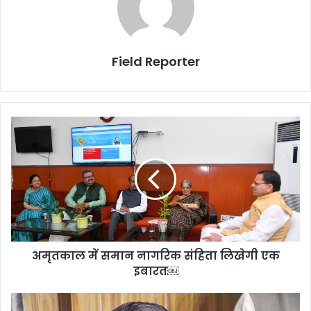
Field Reporter
अमृतकाल
में
समान
नागरिक
संहिता
लिखेगी
एक
इबारत
￼
अमृतकाल में समान नागरिक संहिता लिखेगी एक
इबारत￼
...तो