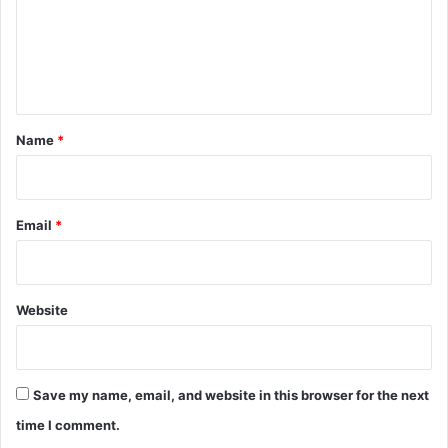
m
e
n
t
*
Name
*
Email
*
Website
Save my name, email, and website in this browser for the next
time I comment.