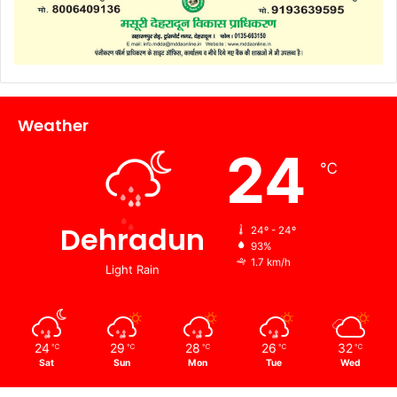
Weather
24
℃
Dehradun
24º - 24º
93%
1.7 km/h
Light Rain
24
29
28
26
32
℃
℃
℃
℃
℃
Sat
Sun
Mon
Tue
Wed