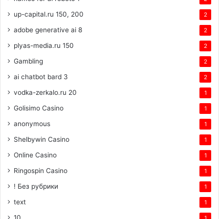
up-capital.ru 150, 200
2
adobe generative ai 8
2
plyas-media.ru 150
2
Gambling
2
ai chatbot bard 3
2
vodka-zerkalo.ru 20
1
Golisimo Casino
1
anonymous
1
Shelbywin Casino
1
Online Casino
1
Ringospin Casino
1
! Без рубрики
1
text
1
10
1