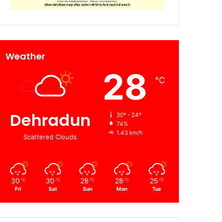
Weather
28
℃
Dehradun
30º - 24º
74%
1.43 km/h
Scattered Clouds
30
30
28
28
25
℃
℃
℃
℃
℃
Fri
Sat
Sun
Mon
Tue