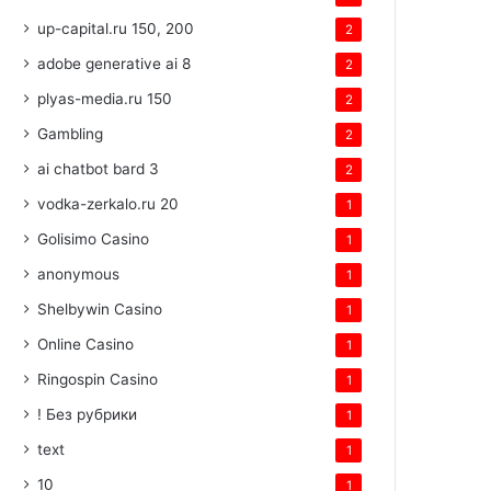
up-capital.ru 150, 200
2
adobe generative ai 8
2
plyas-media.ru 150
2
Gambling
2
ai chatbot bard 3
2
vodka-zerkalo.ru 20
1
Golisimo Casino
1
anonymous
1
Shelbywin Casino
1
Online Casino
1
Ringospin Casino
1
! Без рубрики
1
text
1
10
1