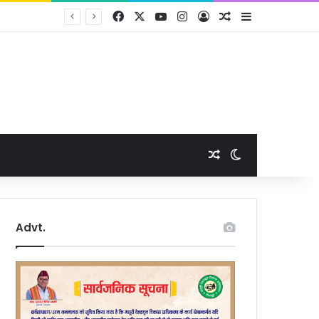
Facebook
X
YouTube
Instagram
Log In
Random Article
Sidebar
Random Article
Switch skin
Advt.