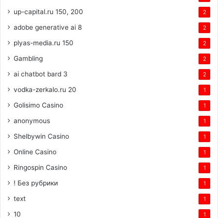
up-capital.ru 150, 200
2
adobe generative ai 8
2
plyas-media.ru 150
2
Gambling
2
ai chatbot bard 3
2
vodka-zerkalo.ru 20
1
Golisimo Casino
1
anonymous
1
Shelbywin Casino
1
Online Casino
1
Ringospin Casino
1
! Без рубрики
1
text
1
10
1