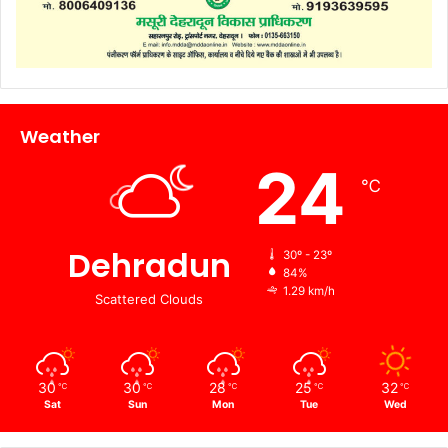
Weather
24
℃
Dehradun
30º - 23º
84%
1.29 km/h
Scattered Clouds
30
30
28
25
32
℃
℃
℃
℃
℃
Sat
Sun
Mon
Tue
Wed