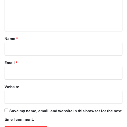
m
e
n
t
*
Name
*
Email
*
Website
Save my name, email, and website in this browser for the next
time I comment.