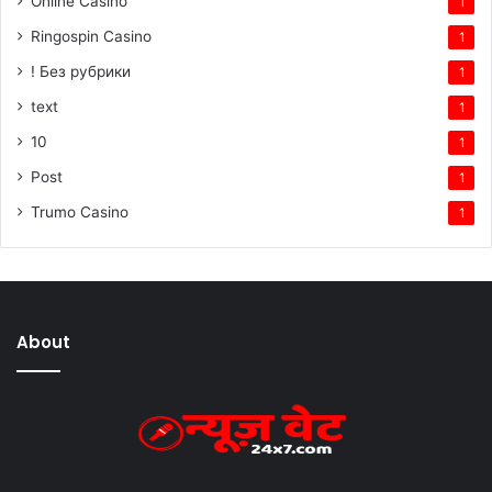
Online Casino
1
Ringospin Casino
1
! Без рубрики
1
text
1
10
1
Post
1
Trumo Casino
1
About