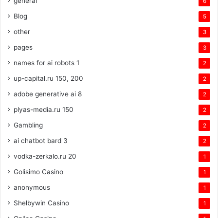
general
6
Blog
5
other
3
pages
3
names for ai robots 1
2
up-capital.ru 150, 200
2
adobe generative ai 8
2
plyas-media.ru 150
2
Gambling
2
ai chatbot bard 3
2
vodka-zerkalo.ru 20
1
Golisimo Casino
1
anonymous
1
Shelbywin Casino
1