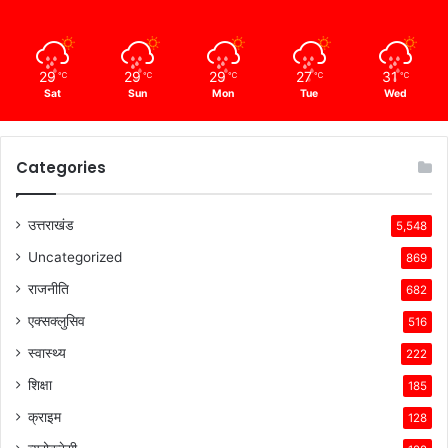
29
29
29
27
31
℃
℃
℃
℃
℃
Sat
Sun
Mon
Tue
Wed
Categories
उत्तराखंड
5,548
Uncategorized
869
राजनीति
682
एक्सक्लुसिव
516
स्वास्थ्य
222
शिक्षा
185
क्राइम
128