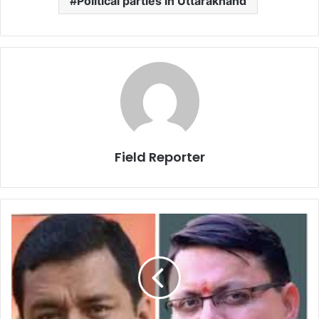
Political parties in Uttarakhand
Field Reporter
...तो
‘गैर
विधायक’
बनेगा
उत्तराखंड
का
नया