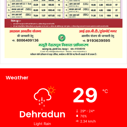
Weather
29
℃
Dehradun
29º - 24º
76%
2.34 km/h
Light Rain