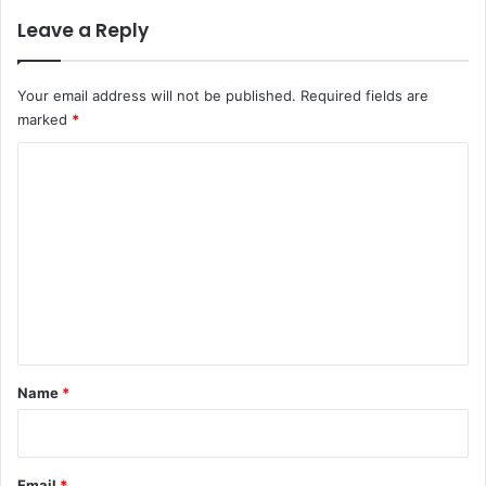
Leave a Reply
Your email address will not be published.
Required fields are
marked
*
C
o
m
m
e
n
t
*
Name
*
Email
*