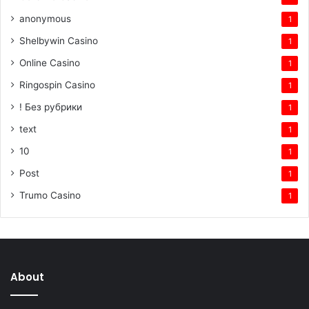
anonymous
1
Shelbywin Casino
1
Online Casino
1
Ringospin Casino
1
! Без рубрики
1
text
1
10
1
Post
1
Trumo Casino
1
About