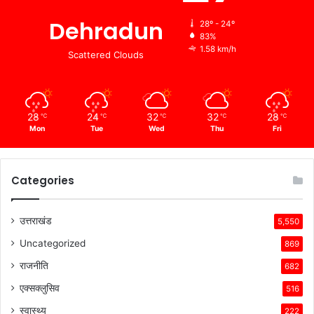
Dehradun
28º - 24º
83%
1.58 km/h
Scattered Clouds
28
24
32
32
28
℃
℃
℃
℃
℃
Mon
Tue
Wed
Thu
Fri
Categories
उत्तराखंड
5,550
Uncategorized
869
राजनीति
682
एक्सक्लुसिव
516
स्वास्थ्य
222