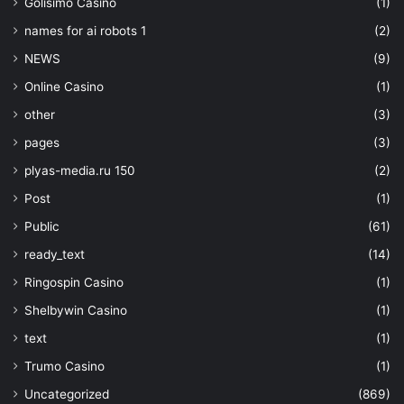
Golisimo Casino
(1)
names for ai robots 1
(2)
NEWS
(9)
Online Casino
(1)
other
(3)
pages
(3)
plyas-media.ru 150
(2)
Post
(1)
Public
(61)
ready_text
(14)
Ringospin Casino
(1)
Shelbywin Casino
(1)
text
(1)
Trumo Casino
(1)
Uncategorized
(869)