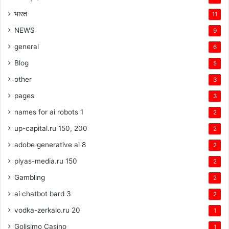
भारत
11
NEWS
9
general
6
Blog
5
other
3
pages
3
names for ai robots 1
2
up-capital.ru 150, 200
2
adobe generative ai 8
2
plyas-media.ru 150
2
Gambling
2
ai chatbot bard 3
2
vodka-zerkalo.ru 20
1
Golisimo Casino
1