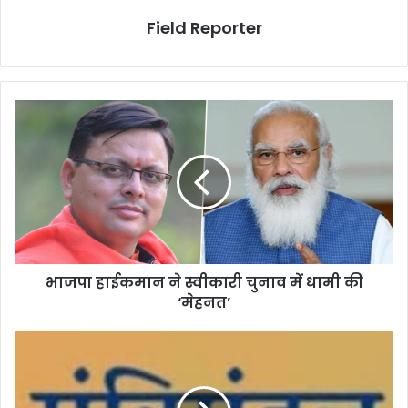
Field Reporter
भाजपा
हाईकमान
ने
स्वीकारी
चुनाव
में
धामी
की
‘मेहनत’
भाजपा हाईकमान ने स्वीकारी चुनाव में धामी की
‘मेहनत’
अजब-
गजबः
धामी
कैबिनेट