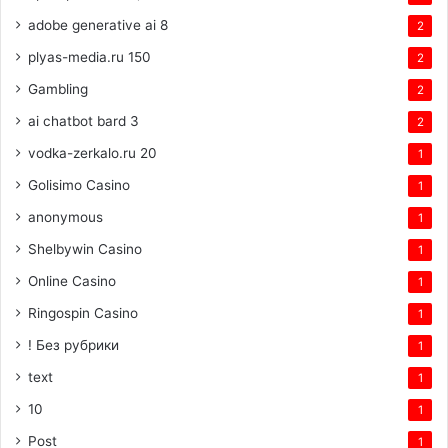
adobe generative ai 8
2
plyas-media.ru 150
2
Gambling
2
ai chatbot bard 3
2
vodka-zerkalo.ru 20
1
Golisimo Casino
1
anonymous
1
Shelbywin Casino
1
Online Casino
1
Ringospin Casino
1
! Без рубрики
1
text
1
10
1
Post
1