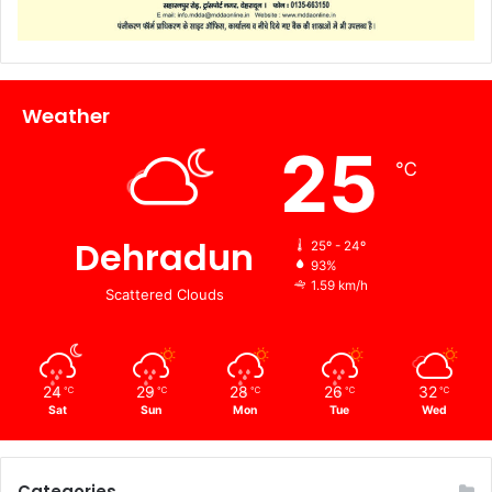
Weather
25
℃
Dehradun
25º - 24º
93%
1.59 km/h
Scattered Clouds
24
29
28
26
32
℃
℃
℃
℃
℃
Sat
Sun
Mon
Tue
Wed
Categories