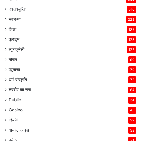
एक्सक्लुसिव
516
स्वास्थ्य
222
शिक्षा
185
क्राइम
128
ब्यूरोक्रेसी
122
मौसम
90
खुलासा
79
धर्म-संस्कृति
73
तस्वीर का सच
64
Public
61
Casino
45
दिल्ली
39
वायरल अड्डा
32
पर्यटन
21