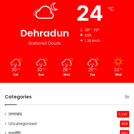
24
℃
Dehradun
30º - 23º
83%
1.39 km/h
Scattered Clouds
30
30
28
25
32
℃
℃
℃
℃
℃
Sat
Sun
Mon
Tue
Wed
Categories
उत्तराखंड
5,547
Uncategorized
869
राजनीति
682