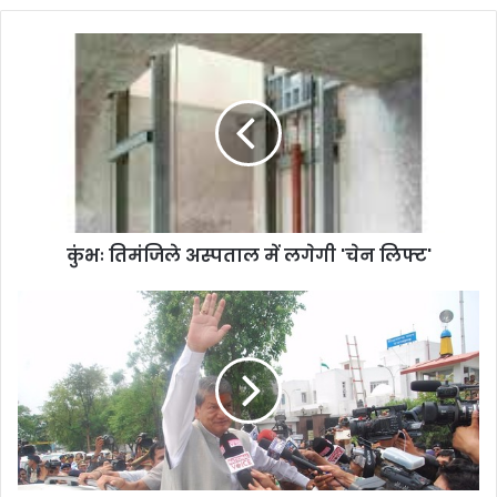
कुंभः
तिमंजिले
अस्पताल
में
लगेगी
'चेन
लिफ्ट'
कुंभः तिमंजिले अस्पताल में लगेगी 'चेन लिफ्ट'
सल्ट
उपचुनाव
में
तो
हरदा
की
ही
चली