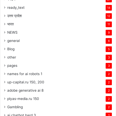
ready_text
14
उत्तर प्रदेश
12
भारत
11
NEWS
9
general
6
Blog
5
other
3
pages
3
names for ai robots 1
2
up-capital.ru 150, 200
2
adobe generative ai 8
2
plyas-media.ru 150
2
Gambling
2
ai chatbot bard 3
2