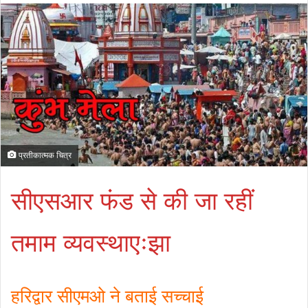
प्रतीकात्मक चित्र
सीएसआर फंड से की जा रहीं
तमाम व्यवस्थाएःझा
हरिद्वार सीएमओ ने बताई सच्चाई