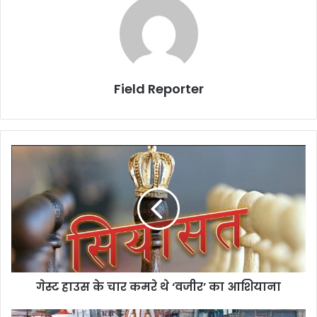
Field Reporter
गेस्ट
हाउस
के
चार
कमरे
थे
‘वजीर’
का
आशियाना
गेस्ट हाउस के चार कमरे थे ‘वजीर’ का आशियाना
ट्रस्ट