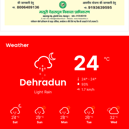
Weather
24
℃
Dehradun
24º - 24º
93%
1.7 km/h
Light Rain
24
29
28
26
32
℃
℃
℃
℃
℃
Sat
Sun
Mon
Tue
Wed