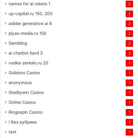
names for ai robots 1
2
up-capital.ru 150, 200
2
adobe generative ai 8
2
plyas-media.ru 150
2
Gambling
2
ai chatbot bard 3
2
vodka-zerkalo.ru 20
1
Golisimo Casino
1
anonymous
1
Shelbywin Casino
1
Online Casino
1
Ringospin Casino
1
! Без рубрики
1
text
1