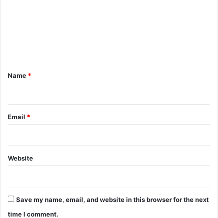
m
e
n
t
*
Name
*
Email
*
Website
Save my name, email, and website in this browser for the next
time I comment.