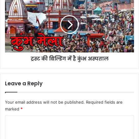
की
बिल्डिंग
में
है
कुंभ
अस्पताल
ट्रस्ट की बिल्डिंग में है कुंभ अस्पताल
Leave a Reply
Your email address will not be published.
Required fields are
marked
*
C
o
m