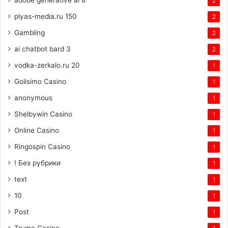
2
plyas-media.ru 150
2
Gambling
2
ai chatbot bard 3
2
vodka-zerkalo.ru 20
1
Golisimo Casino
1
anonymous
1
Shelbywin Casino
1
Online Casino
1
Ringospin Casino
1
! Без рубрики
1
text
1
10
1
Post
1
Trumo Casino