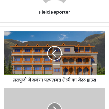
Field Reporter
सतपुली
में
बनेगा
परंपरागत
शैली
का
गेस्ट
हाउस
सतपुली में बनेगा परंपरागत शैली का गेस्ट हाउस
उत्तराखंड
में
नहीं
चलता