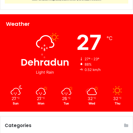
Weather
27
℃
Dehradun
27º - 23º
88%
0.52 km/h
Light Rain
27
27
26
32
32
℃
℃
℃
℃
℃
Sun
Mon
Tue
Wed
Thu
Categories