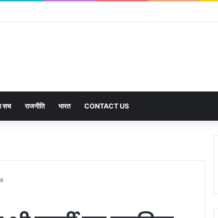
का सच
राजनीति
भारत
CONTACT US
हब