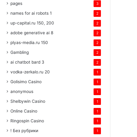
pages
3
names for ai robots 1
2
up-capital.ru 150, 200
2
adobe generative ai 8
2
plyas-media.ru 150
2
Gambling
2
ai chatbot bard 3
2
vodka-zerkalo.ru 20
1
Golisimo Casino
1
anonymous
1
Shelbywin Casino
1
Online Casino
1
Ringospin Casino
1
! Без рубрики
1