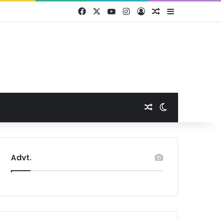
Facebook
X
YouTube
Instagram
Log In
Random Article
Sidebar
Random Article
Switch skin
Advt.