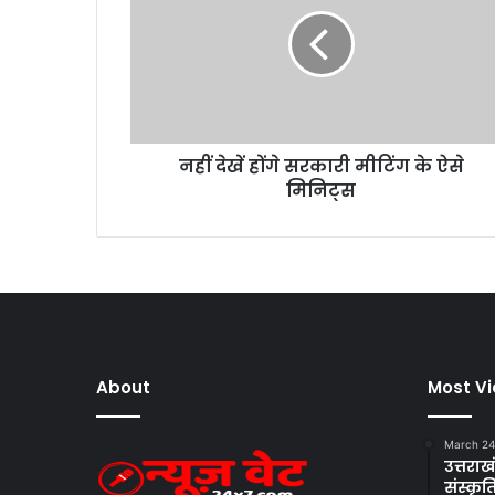
दे
खें
हों
गे
स
र
का
नहीं देखें होंगे सरकारी मीटिंग के ऐसे
री
मिनिट्स
मी
टिं
ग
के
ऐ
से
मि
नि
ट्स
About
Most V
March 24
उत्तराखं
संस्क