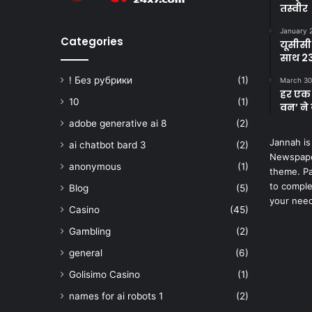
तस्वीर
January 
Categories
यूसीसी
साथ 23
! Без рубрики
(1)
March 30
हर एक 
10
(1)
वन’ ने 
adobe generative ai 8
(2)
Jannah is
ai chatbot bard 3
(2)
Newspape
anonymous
(1)
theme. Pa
to comple
Blog
(5)
your nee
Casino
(45)
Gambling
(2)
general
(6)
Golisimo Casino
(1)
names for ai robots 1
(2)