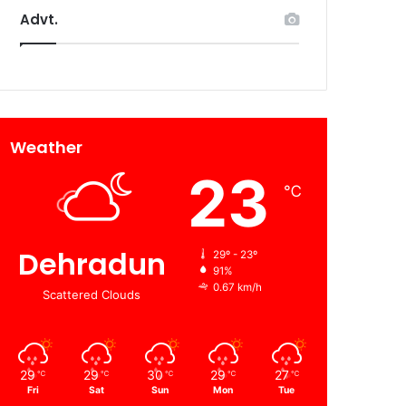
Advt.
Weather
23
℃
Dehradun
29º - 23º
91%
0.67 km/h
Scattered Clouds
29
29
30
29
27
℃
℃
℃
℃
℃
Fri
Sat
Sun
Mon
Tue