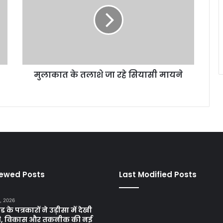
का
त
के
त
ला
शे
जा
मुलाकात के तलाशे जा रहे सियासी मायने
र
हे
सि
या
सी
मा
य
ने
iewed Posts
Last Modified Posts
, 2026
ड के पत्रकारों ने उड़ीसा में देखी
ृति, विकास और तकनीक की नई