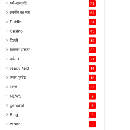
धर्म-संस्कृति
73
तस्वीर का सच
64
Public
61
Casino
45
दिल्ली
39
वायरल अड्डा
32
पर्यटन
21
ready_text
14
उत्तर प्रदेश
12
भारत
11
NEWS
9
general
6
Blog
5
other
3