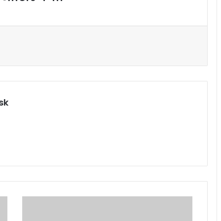
sk
मु
ला