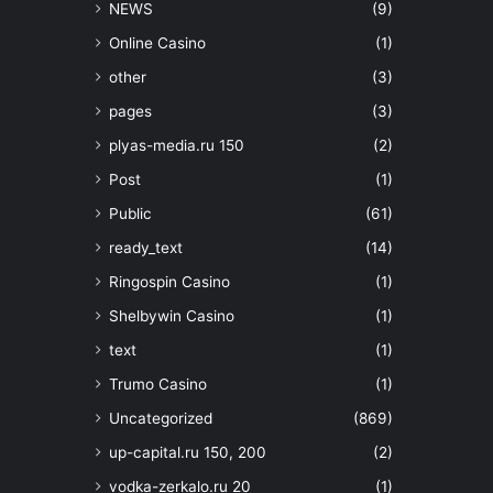
NEWS
(9)
Online Casino
(1)
other
(3)
pages
(3)
plyas-media.ru 150
(2)
Post
(1)
Public
(61)
ready_text
(14)
Ringospin Casino
(1)
Shelbywin Casino
(1)
text
(1)
Trumo Casino
(1)
Uncategorized
(869)
up-capital.ru 150, 200
(2)
vodka-zerkalo.ru 20
(1)