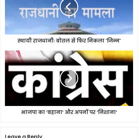
से
फिर
निकला
'जिन्न'
स्थायी राजधानीः बोतल से फिर निकला 'जिन्न'
भाजपा
का
‘बहाना’
और
अपनों
पर
‘निशाना’
भाजपा का ‘बहाना’ और अपनों पर ‘निशाना’
Leave a Reply