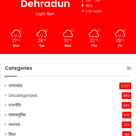
Dehradun
28º - 24º
80%
1.57 km/h
Light Rain
27
24
32
32
29
℃
℃
℃
℃
℃
Mon
Tue
Wed
Thu
Fri
Categories
उत्तराखंड
5,551
Uncategorized
869
राजनीति
682
एक्सक्लुसिव
516
स्वास्थ्य
222
शिक्षा
185