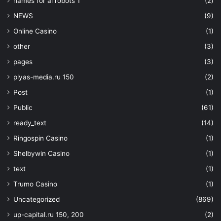
names for ai robots 1
(2)
NEWS
(9)
Online Casino
(1)
other
(3)
pages
(3)
plyas-media.ru 150
(2)
Post
(1)
Public
(61)
ready_text
(14)
Ringospin Casino
(1)
Shelbywin Casino
(1)
text
(1)
Trumo Casino
(1)
Uncategorized
(869)
up-capital.ru 150, 200
(2)