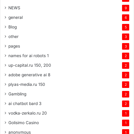
NEWS
9
general
6
Blog
5
other
3
pages
3
names for ai robots 1
2
up-capital.ru 150, 200
2
adobe generative ai 8
2
plyas-media.ru 150
2
Gambling
2
ai chatbot bard 3
2
vodka-zerkalo.ru 20
1
Golisimo Casino
1
anonymous
1