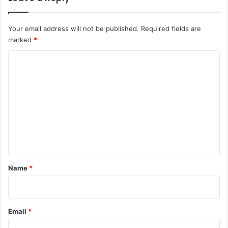
Your email address will not be published.
Required fields are
marked
*
C
o
m
m
e
n
t
*
Name
*
Email
*