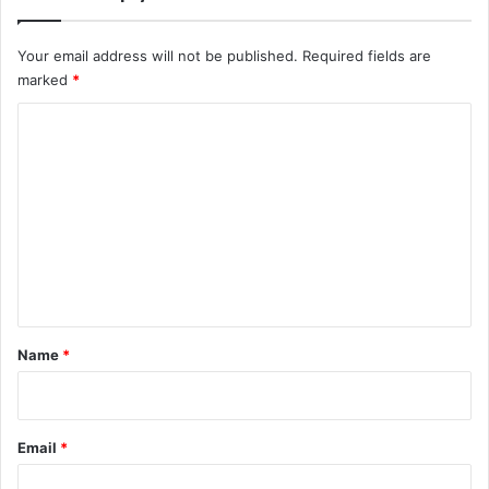
Your email address will not be published.
Required fields are
marked
*
C
o
m
m
e
n
t
*
Name
*
Email
*