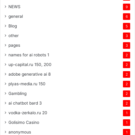
NEWS
9
general
6
Blog
5
other
3
pages
3
names for ai robots 1
2
up-capital.ru 150, 200
2
adobe generative ai 8
2
plyas-media.ru 150
2
Gambling
2
ai chatbot bard 3
2
vodka-zerkalo.ru 20
1
Golisimo Casino
1
anonymous
1