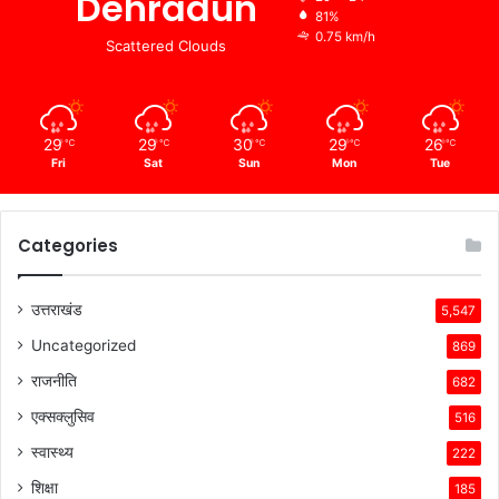
Dehradun
81%
0.75 km/h
Scattered Clouds
29
29
30
29
26
℃
℃
℃
℃
℃
Fri
Sat
Sun
Mon
Tue
Categories
उत्तराखंड
5,547
Uncategorized
869
राजनीति
682
एक्सक्लुसिव
516
स्वास्थ्य
222
शिक्षा
185