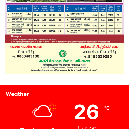
Weather
26
℃
29º - 24º