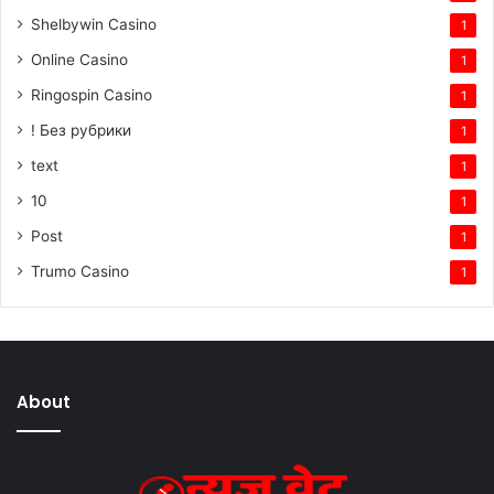
Shelbywin Casino
1
Online Casino
1
Ringospin Casino
1
! Без рубрики
1
text
1
10
1
Post
1
Trumo Casino
1
About