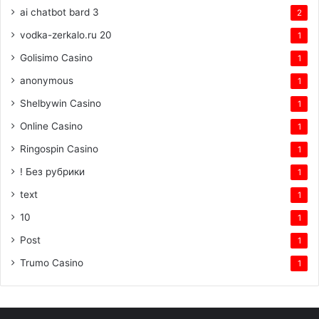
ai chatbot bard 3
2
vodka-zerkalo.ru 20
1
Golisimo Casino
1
anonymous
1
Shelbywin Casino
1
Online Casino
1
Ringospin Casino
1
! Без рубрики
1
text
1
10
1
Post
1
Trumo Casino
1