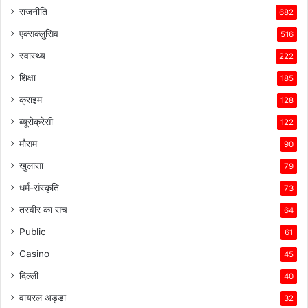
राजनीति
682
एक्सक्लुसिव
516
स्वास्थ्य
222
शिक्षा
185
क्राइम
128
ब्यूरोक्रेसी
122
मौसम
90
खुलासा
79
धर्म-संस्कृति
73
तस्वीर का सच
64
Public
61
Casino
45
दिल्ली
40
वायरल अड्डा
32