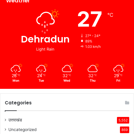
Weather
27
℃
Dehradun
27º - 24º
89%
1.03 km/h
Light Rain
26
24
32
32
29
℃
℃
℃
℃
℃
Mon
Tue
Wed
Thu
Fri
Categories
उत्तराखंड
5,552
Uncategorized
869