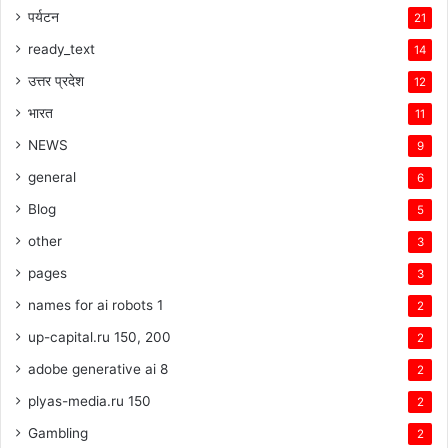
पर्यटन
21
ready_text
14
उत्तर प्रदेश
12
भारत
11
NEWS
9
general
6
Blog
5
other
3
pages
3
names for ai robots 1
2
up-capital.ru 150, 200
2
adobe generative ai 8
2
plyas-media.ru 150
2
Gambling
2