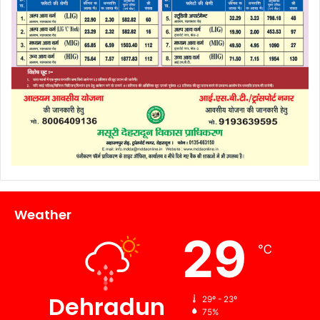
Weather
29
℃
Dehradun
29º - 23º
75%