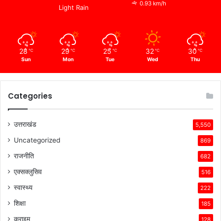
0.93 km/h
Light Rain
28
29
25
32
30
℃
℃
℃
℃
℃
Sun
Mon
Tue
Wed
Thu
Categories
उत्तराखंड
5,550
Uncategorized
869
राजनीति
682
एक्सक्लुसिव
516
स्वास्थ्य
222
शिक्षा
185
क्राइम
128