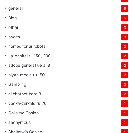
general
6
Blog
5
other
3
pages
3
names for ai robots 1
2
up-capital.ru 150, 200
2
adobe generative ai 8
2
plyas-media.ru 150
2
Gambling
2
ai chatbot bard 3
2
vodka-zerkalo.ru 20
1
Golisimo Casino
1
anonymous
1
Shelbywin Casino
1