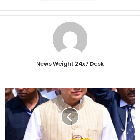
News Weight 24x7 Desk
उ
त्त
रा
खं
ड
के
मु
ख्य