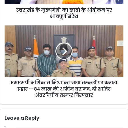
मं
उत्तराखंड के मुख्यमंत्री का छात्रों के आंदोलन पर
त्री
भावपूर्ण संदेश
का
छा
त्रों
ए
के
स
आं
ए
दो
स
ल
पी
न
म
प
णि
र
कां
भा
त
व
एसएसपी मणिकांत मिश्रा का नशा तस्करों पर करारा
मि
पू
प्रहार — 84 लाख की अफीम बरामद, दो शातिर
श्रा
र्ण
का
अंतर्राज्यीय तस्कर गिरफ्तार
सं
न
दे
शा
श
त
Leave a Reply
स्क
रों