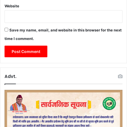
,
Website
दो
शा
ति
र
अं
Save my name, email, and website in this browser for the next
त
time I comment.
र्रा
ज्यी
य
त
स्क
र
Advt.
गि
र
फ्ता
र