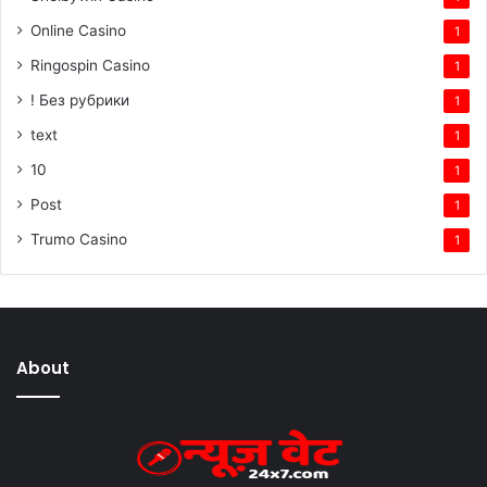
Online Casino
1
Ringospin Casino
1
! Без рубрики
1
text
1
10
1
Post
1
Trumo Casino
1
About