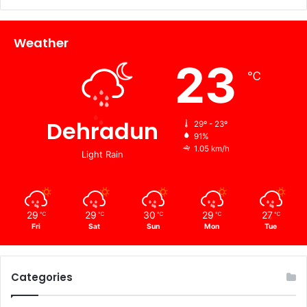
Weather
23
℃
Dehradun
29º - 23º
91%
1.05 km/h
Light Rain
29
29
30
29
27
℃
℃
℃
℃
℃
Fri
Sat
Sun
Mon
Tue
Categories