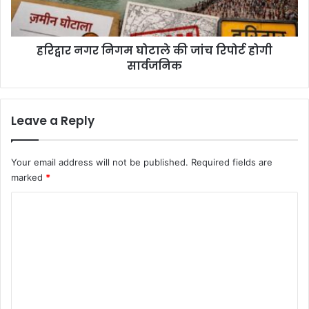
स्तु
र
त
नि
कि
ग
या
हरिद्वार नगर निगम घोटाले की जांच रिपोर्ट होगी
म
उ
सार्वजनिक
घो
त्त
टा
रा
ले
खं
की
Leave a Reply
ड
जां
के
च
वि
रि
Your email address will not be published.
Required fields are
का
पो
marked
*
स
र्ट
का
हो
C
रो
गी
ड
o
सा
मै
र्व
m
प
ज
m
नि
क
e
n