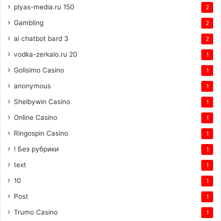
plyas-media.ru 150
2
Gambling
2
ai chatbot bard 3
2
vodka-zerkalo.ru 20
1
Golisimo Casino
1
anonymous
1
Shelbywin Casino
1
Online Casino
1
Ringospin Casino
1
! Без рубрики
1
text
1
10
1
Post
1
Trumo Casino
1