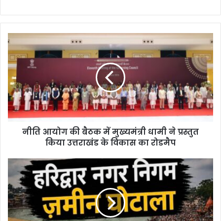
नी
ति
आ
यो
ग
की
बै
ठ
क
नीति आयोग की बैठक में मुख्यमंत्री धामी ने प्रस्तुत
में
किया उत्तराखंड के विकास का रोडमैप
मु
ख्य
मं
ह
त्री
रि
धा
द्वा
मी
र
ने
न
प्र
ग