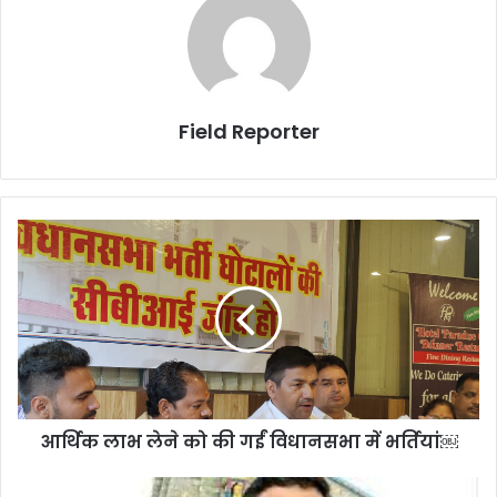
Field Reporter
आर्थिक
लाभ
लेने
को
की
गईं
विधानसभा
में
भर्तियां
आर्थिक लाभ लेने को की गईं विधानसभा में भर्तियां￼
￼
बद्री-