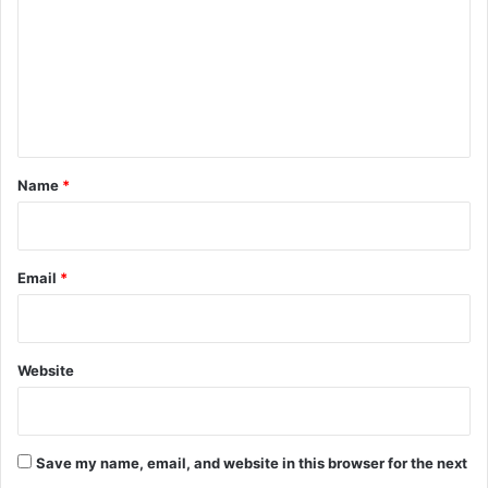
m
m
e
n
t
*
Name
*
Email
*
Website
Save my name, email, and website in this browser for the next