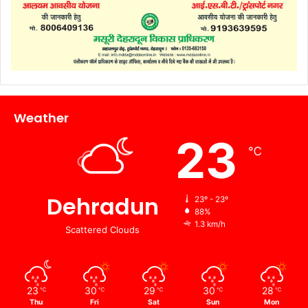
Weather
23
℃
Dehradun
23º - 23º
88%
1.3 km/h
Scattered Clouds
23
30
29
30
28
℃
℃
℃
℃
℃
Thu
Fri
Sat
Sun
Mon