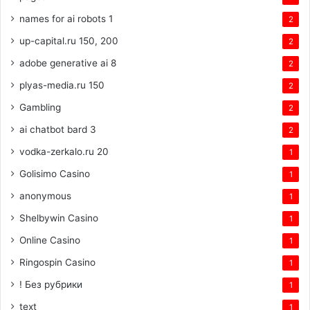
names for ai robots 1
2
up-capital.ru 150, 200
2
adobe generative ai 8
2
plyas-media.ru 150
2
Gambling
2
ai chatbot bard 3
2
vodka-zerkalo.ru 20
1
Golisimo Casino
1
anonymous
1
Shelbywin Casino
1
Online Casino
1
Ringospin Casino
1
! Без рубрики
1
text
1