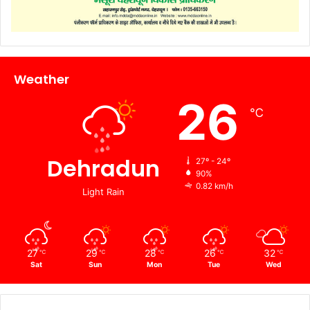
Weather
26
℃
Dehradun
27º - 24º
90%
0.82 km/h
Light Rain
27
29
28
26
32
℃
℃
℃
℃
℃
Sat
Sun
Mon
Tue
Wed