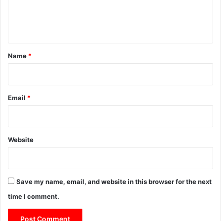
वा
e
ई
n
t
*
Name
*
Email
*
Website
Save my name, email, and website in this browser for the next
time I comment.