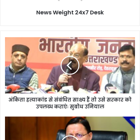
News Weight 24x7 Desk
अं
कि
ता
ह
त्या
कां
ड
से
सं
अंकिता हत्याकांड से संबंधित साक्ष्य हैं तो उसे सरकार को
बं
उपलब्ध कराएंः सुबोध उनियाल
धि
त
सा
उ
क्ष्य
त्त
हैं
रा
तो
खं