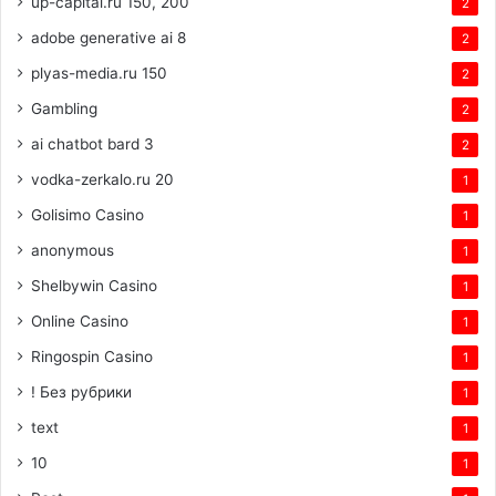
up-capital.ru 150, 200
2
adobe generative ai 8
2
plyas-media.ru 150
2
Gambling
2
ai chatbot bard 3
2
vodka-zerkalo.ru 20
1
Golisimo Casino
1
anonymous
1
Shelbywin Casino
1
Online Casino
1
Ringospin Casino
1
! Без рубрики
1
text
1
10
1