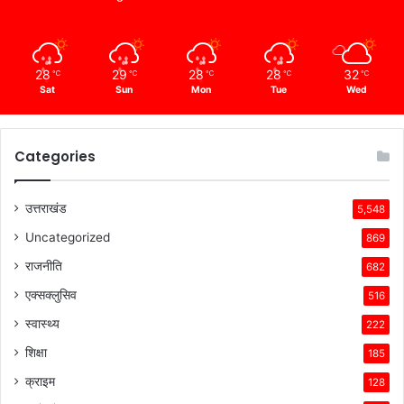
28
29
28
28
32
℃
℃
℃
℃
℃
Sat
Sun
Mon
Tue
Wed
Categories
उत्तराखंड
5,548
Uncategorized
869
राजनीति
682
एक्सक्लुसिव
516
स्वास्थ्य
222
शिक्षा
185
क्राइम
128