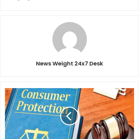
News Weight 24x7 Desk
उ
प
भो
क्ता
आ
यो
ग
में