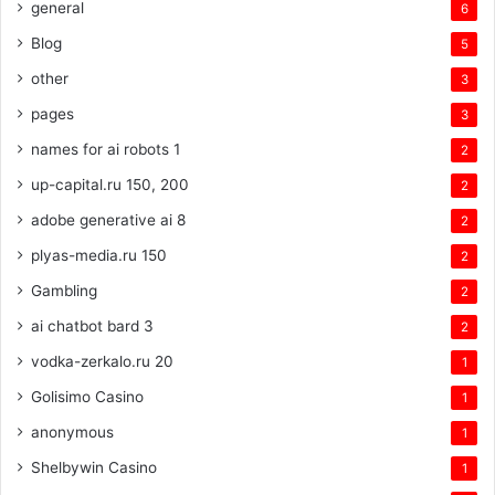
general
6
Blog
5
other
3
pages
3
names for ai robots 1
2
up-capital.ru 150, 200
2
adobe generative ai 8
2
plyas-media.ru 150
2
Gambling
2
ai chatbot bard 3
2
vodka-zerkalo.ru 20
1
Golisimo Casino
1
anonymous
1
Shelbywin Casino
1