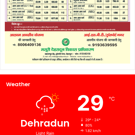
Weather
29
℃
Dehradun
29º - 24º
80%
1.82 km/h
Light Rain