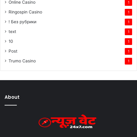
Online Casino
1
Ringospin Casino
1
! Без рубрики
1
text
1
10
1
Post
1
Trumo Casino
1
About