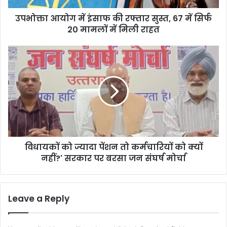
इं
उपभोक्ता आयोग में इंसाफ की रफ्तार सुस्त, 67 में सिर्फ
सा
20 मामलों में मिली राहत
फ
की
र
वि
फ्ता
धा
र
य
सु
कों
स्त
को
,
ज्या
6
दा
7
पें
में
श
सि
विधायकों को ज्यादा पेंशन तो कर्मचारियों को क्यों
न
र्फ
नहीं?' सरकार पर बरसा जन संघर्ष मोर्चा
तो
2
क
0
र्म
मा
चा
Leave a Reply
म
रि
लों
यों
में
को