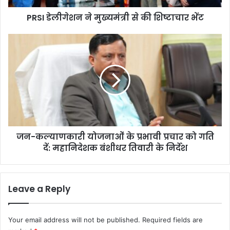
न
PRSI डेलीगेशन ने मुख्यमंत्री से की शिष्टाचार भेंट
ने
मु
ख्य
ज
मं
न
त्री
-
से
क
की
ल्या
शि
ण
ष्टा
का
चा
री
र
यो
जन-कल्याणकारी योजनाओं के प्रभावी प्रचार को गति
भें
ज
ट
दें: महानिदेशक बंशीधर तिवारी के निर्देश
ना
ओं
के
प्र
Leave a Reply
भा
वी
प्र
Your email address will not be published.
Required fields are
चा