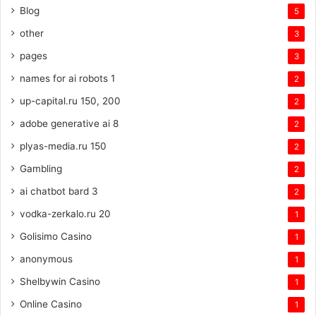
Blog
5
other
3
pages
3
names for ai robots 1
2
up-capital.ru 150, 200
2
adobe generative ai 8
2
plyas-media.ru 150
2
Gambling
2
ai chatbot bard 3
2
vodka-zerkalo.ru 20
1
Golisimo Casino
1
anonymous
1
Shelbywin Casino
1
Online Casino
1