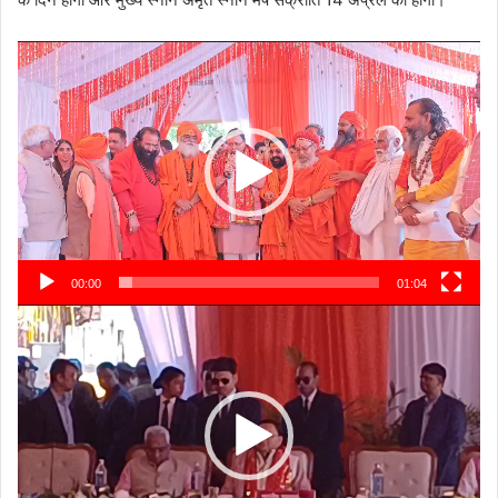
Video
Player
00:00
01:04
Video
Player