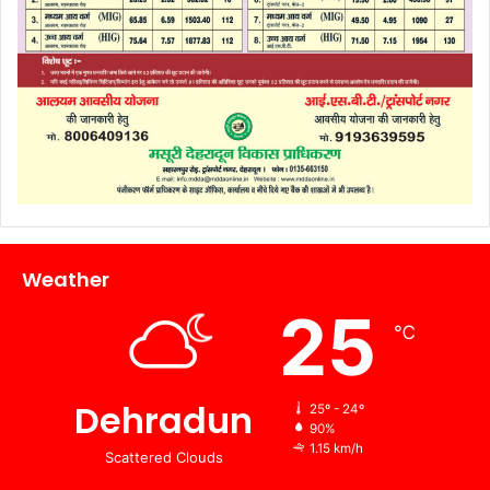
Weather
25
℃
Dehradun
25º - 24º
90%
1.15 km/h
Scattered Clouds