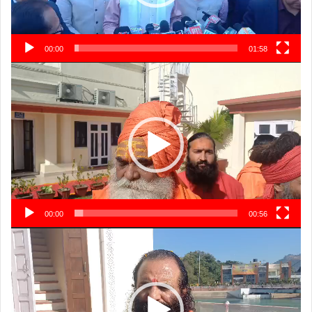
00:00
01:58
Video
Player
00:00
00:56
Video
Player