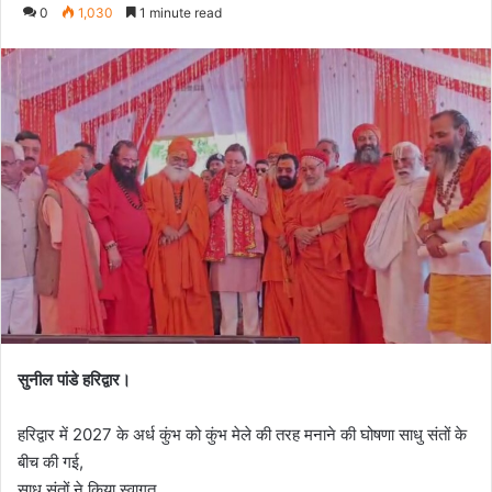
e
0
1,030
1 minute read
n
d
a
n
e
m
a
i
l
सुनील पांडे हरिद्वार।
हरिद्वार में 2027 के अर्ध कुंभ को कुंभ मेले की तरह मनाने की घोषणा साधु संतों के
बीच की गई,
साधु संतों ने किया स्वागत,