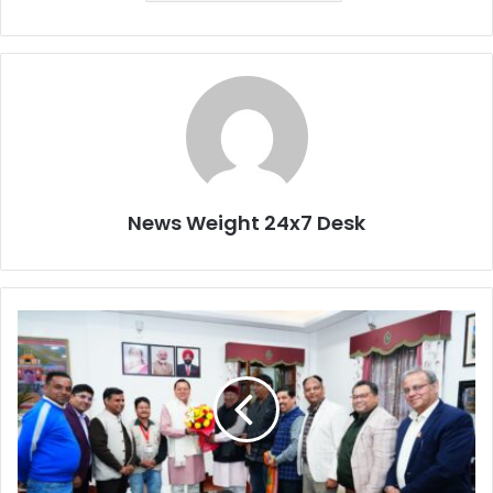
News Weight 24x7 Desk
P
R
S
I
डे
ली
गे
श