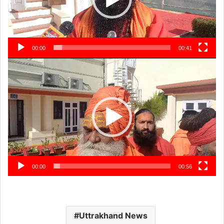
00:00
00:41
Video
Player
00:00
00:56
Uttrakhand News