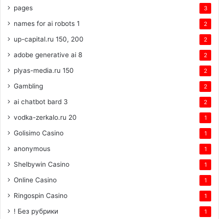
pages
3
names for ai robots 1
2
up-capital.ru 150, 200
2
adobe generative ai 8
2
plyas-media.ru 150
2
Gambling
2
ai chatbot bard 3
2
vodka-zerkalo.ru 20
1
Golisimo Casino
1
anonymous
1
Shelbywin Casino
1
Online Casino
1
Ringospin Casino
1
! Без рубрики
1