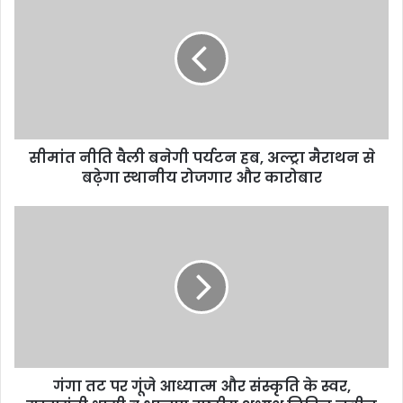
मां
त
नी
ति
वै
ली
ब
ने
सीमांत नीति वैली बनेगी पर्यटन हब, अल्ट्रा मैराथन से
गी
बढ़ेगा स्थानीय रोजगार और कारोबार
प
र्य
ट
गं
न
गा
ह
त
ब
ट
,
प
अ
र
ल्ट्रा
गूं
मै
जे
रा
आ
थ
गंगा तट पर गूंजे आध्यात्म और संस्कृति के स्वर,
ध्या
न