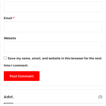
य
अ
ध्य
Email
*
क्ष
नि
ति
न
Website
न
बी
न
ने
की
Save my name, email, and website in this browser for the next
भ
time I comment.
व्य
गं
गा
आ
र
ती
Advt.