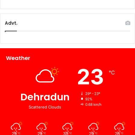
Advt.
Weather
23
℃
Dehradun
29º - 23º
92%
0.68 km/h
Scattered Clouds
29
29
30
29
26
℃
℃
℃
℃
℃