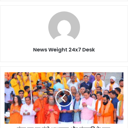
News Weight 24x7 Desk
गं
गा
त
ट
प
र
गूं
जे
आ