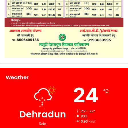
Weather
24
℃
Dehradun
25º - 22º
93%
0.96 km/h
Rain