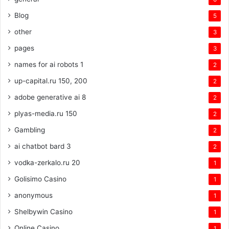
Blog
5
other
3
pages
3
names for ai robots 1
2
up-capital.ru 150, 200
2
adobe generative ai 8
2
plyas-media.ru 150
2
Gambling
2
ai chatbot bard 3
2
vodka-zerkalo.ru 20
1
Golisimo Casino
1
anonymous
1
Shelbywin Casino
1
Online Casino
1