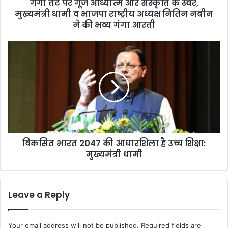
गंगा तट पर गूंजे आध्यात्म और संस्कृति के स्वर,
ध्या
मुख्यमंत्री धामी व भाजपा राष्ट्रीय अध्यक्ष नितिन नबीन
त्म
औ
ने की भव्य गंगा आरती
र
सं
वि
स्कृ
क
ति
सि
के
त
स्व
भा
र
र
,
त
मु
2
ख्य
0
मं
विकसित भारत 2047 की आधारशिला है उच्च शिक्षा:
4
त्री
मुख्यमंत्री धामी
7
धा
की
मी
आ
व
धा
Leave a Reply
भा
र
ज
शि
पा
ला
Your email address will not be published.
Required fields are
रा
है