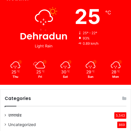
25
℃
Dehradun
25º - 22º
93%
0.89 km/h
Light Rain
25
25
30
29
28
℃
℃
℃
℃
℃
Thu
Fri
Sat
Sun
Mon
Categories
उत्तराखंड
5,543
Uncategorized
869