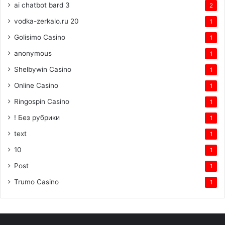
ai chatbot bard 3
2
vodka-zerkalo.ru 20
1
Golisimo Casino
1
anonymous
1
Shelbywin Casino
1
Online Casino
1
Ringospin Casino
1
! Без рубрики
1
text
1
10
1
Post
1
Trumo Casino
1