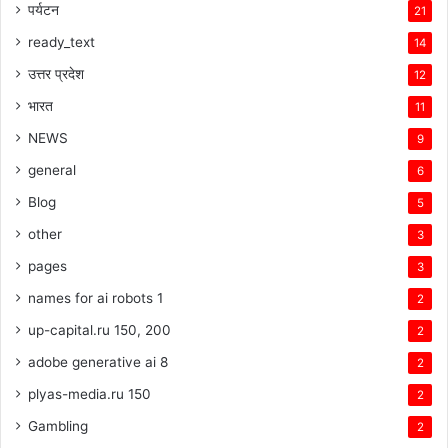
पर्यटन
21
ready_text
14
उत्तर प्रदेश
12
भारत
11
NEWS
9
general
6
Blog
5
other
3
pages
3
names for ai robots 1
2
up-capital.ru 150, 200
2
adobe generative ai 8
2
plyas-media.ru 150
2
Gambling
2