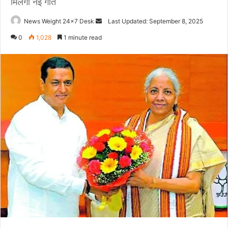
मिलेगी नई गति
News Weight 24x7 Desk
S
Last Updated: September 8, 2025
e
0
1,028
1 minute read
n
d
a
n
e
m
a
i
l