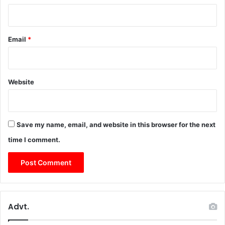
दे
ह
रा
Email
*
दू
न
से
र
Website
वा
ना
Save my name, email, and website in this browser for the next
time I comment.
Advt.