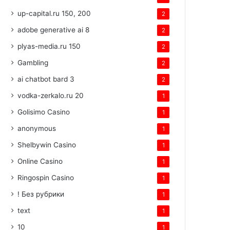
up-capital.ru 150, 200
2
adobe generative ai 8
2
plyas-media.ru 150
2
Gambling
2
ai chatbot bard 3
2
vodka-zerkalo.ru 20
1
Golisimo Casino
1
anonymous
1
Shelbywin Casino
1
Online Casino
1
Ringospin Casino
1
! Без рубрики
1
text
1
10
1