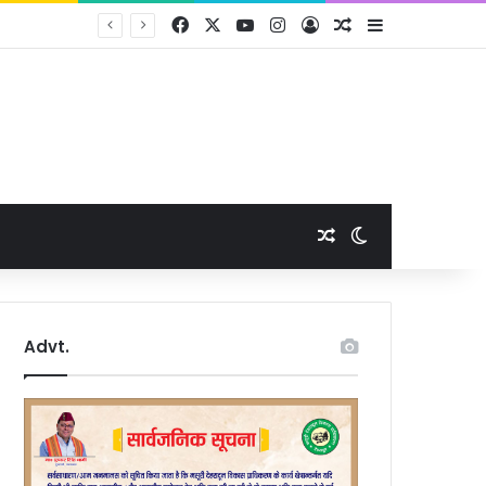
Facebook
X
YouTube
Instagram
Log In
Random Article
Sidebar
Random Article
Switch skin
Advt.