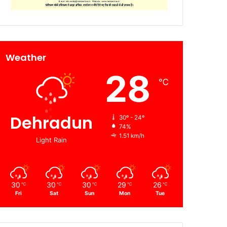
Weather
28
℃
Dehradun
30º - 24º
74%
1.51 km/h
Light Rain
30
30
30
29
26
℃
℃
℃
℃
℃
Fri
Sat
Sun
Mon
Tue