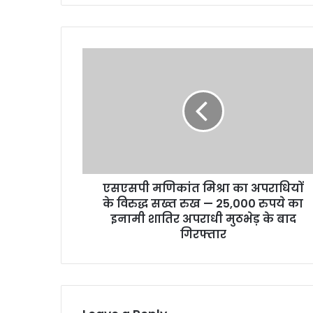
ए
स
ए
स
पी
म
णि
कां
त
एसएसपी मणिकांत मिश्रा का अपराधियों
मि
के विरुद्ध सख्त रुख — 25,000 रुपये का
श्रा
का
इनामी शातिर अपराधी मुठभेड़ के बाद
अ
गिरफ्तार
प
रा
धि
यों
के