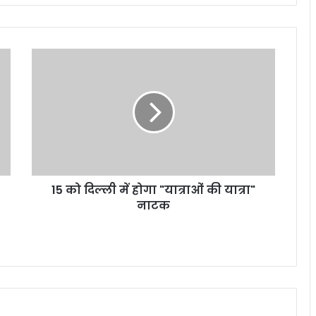
1
5
को
दि
ल्ली
में
हो
गा
"
15 को दिल्ली में होगा "यात्राओं की यात्रा"
या
नाटक
त्रा
ओं
की
या
त्रा
"
ना
ट