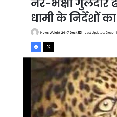
नर-भक्षी गुलदार 
धामी के निर्देशों 
News Weight 24x7 Desk
S
Last Updated: Decemb
e
Facebook
X
n
d
a
n
e
m
a
i
l