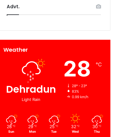
Advt.
Weather
28
℃
Dehradun
28º - 23º
83%
0.99 km/h
Light Rain
28
29
25
32
30
℃
℃
℃
℃
℃
Sun
Mon
Tue
Wed
Thu