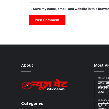
शा
ति
Save my name, email, and website in this browse
र
अ
प
रा
धी
मु
ठ
भे
ड़
के
बा
About
Most V
द
गि
र
March 24
फ्ता
उत्तराखं
संस्क
र
तस्वीर
January 
Categories
यूसीसी