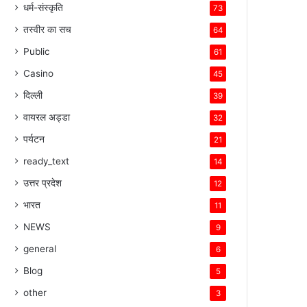
धर्म-संस्कृति
73
तस्वीर का सच
64
Public
61
Casino
45
दिल्ली
39
वायरल अड्डा
32
पर्यटन
21
ready_text
14
उत्तर प्रदेश
12
भारत
11
NEWS
9
general
6
Blog
5
other
3