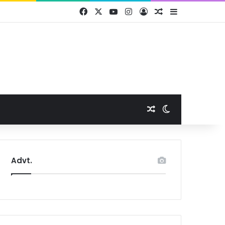
Facebook
X
YouTube
Instagram
Log In
Random Article
Sidebar
Random Article
Switch skin
Advt.