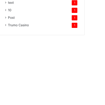
text
1
10
1
Post
1
Trumo Casino
1