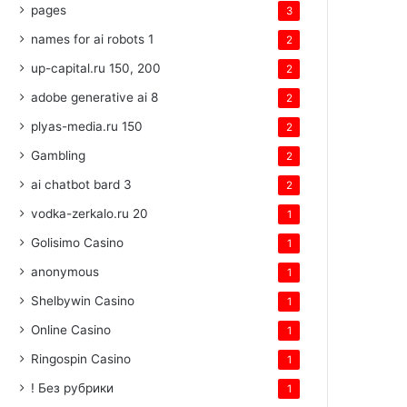
pages
3
names for ai robots 1
2
up-capital.ru 150, 200
2
adobe generative ai 8
2
plyas-media.ru 150
2
Gambling
2
ai chatbot bard 3
2
vodka-zerkalo.ru 20
1
Golisimo Casino
1
anonymous
1
Shelbywin Casino
1
Online Casino
1
Ringospin Casino
1
! Без рубрики
1