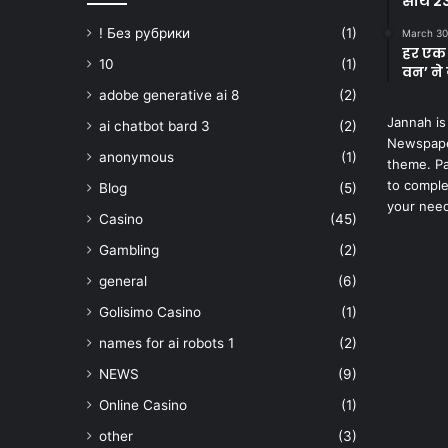
साथ 23
! Без рубрики
(1)
March 30
हर एक 
10
(1)
वन’ ने 
adobe generative ai 8
(2)
Jannah is
ai chatbot bard 3
(2)
Newspape
anonymous
(1)
theme. Pa
to comple
Blog
(5)
your nee
Casino
(45)
Gambling
(2)
general
(6)
Golisimo Casino
(1)
names for ai robots 1
(2)
NEWS
(9)
Online Casino
(1)
other
(3)