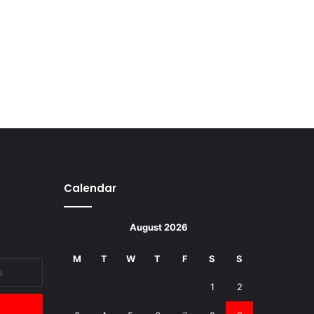
Calendar
August 2026
M
T
W
T
F
S
S
1
2