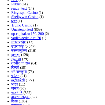
Public
(61)
ready_text
(14)
Ringospin Casino
(1)
Shelbywin Casino
(1)
text
(1)
Trumo Casino
(1)
Uncategorized
(869)
up-capital.ru 150, 200
(2)
vodka-zerkalo.ru 20
(1)
उत्तर प्रदेश
(12)
उत्तराखंड
(5,547)
एक्सक्लुसिव
(516)
क्राइम
(128)
खुलासा
(79)
तस्वीर का सच
(64)
दिल्ली
(39)
धर्म-संस्कृति
(73)
पर्यटन
(21)
ब्यूरोक्रेसी
(122)
भारत
(11)
मौसम
(90)
राजनीति
(682)
वायरल अड्डा
(32)
शिक्षा
(185)