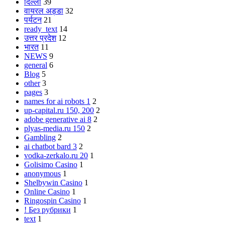
दिल्ली
39
वायरल अड्डा
32
पर्यटन
21
ready_text
14
उत्तर प्रदेश
12
भारत
11
NEWS
9
general
6
Blog
5
other
3
pages
3
names for ai robots 1
2
up-capital.ru 150, 200
2
adobe generative ai 8
2
plyas-media.ru 150
2
Gambling
2
ai chatbot bard 3
2
vodka-zerkalo.ru 20
1
Golisimo Casino
1
anonymous
1
Shelbywin Casino
1
Online Casino
1
Ringospin Casino
1
! Без рубрики
1
text
1