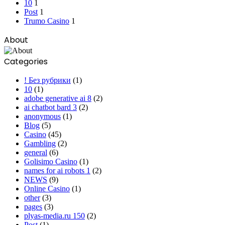
10
1
Post
1
Trumo Casino
1
About
Categories
! Без рубрики
(1)
10
(1)
adobe generative ai 8
(2)
ai chatbot bard 3
(2)
anonymous
(1)
Blog
(5)
Casino
(45)
Gambling
(2)
general
(6)
Golisimo Casino
(1)
names for ai robots 1
(2)
NEWS
(9)
Online Casino
(1)
other
(3)
pages
(3)
plyas-media.ru 150
(2)
Post
(1)