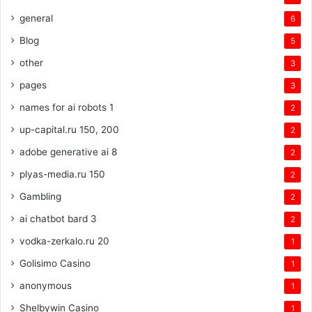
general
6
Blog
5
other
3
pages
3
names for ai robots 1
2
up-capital.ru 150, 200
2
adobe generative ai 8
2
plyas-media.ru 150
2
Gambling
2
ai chatbot bard 3
2
vodka-zerkalo.ru 20
1
Golisimo Casino
1
anonymous
1
Shelbywin Casino
1