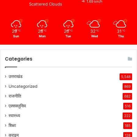
1.69 km/h
Scattered Clouds
29
28
26
32
31
℃
℃
℃
℃
℃
Sun
Mon
Tue
Wed
Thu
Categories
उत्तराखंड
5,548
Uncategorized
869
राजनीति
682
एक्सक्लुसिव
516
स्वास्थ्य
222
शिक्षा
185
क्राइम
128