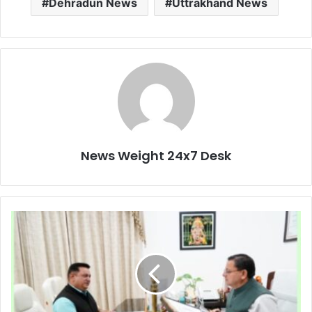
Dehradun News
Uttrakhand News
News Weight 24x7 Desk
म
हा
पौ
र
दी
प
क