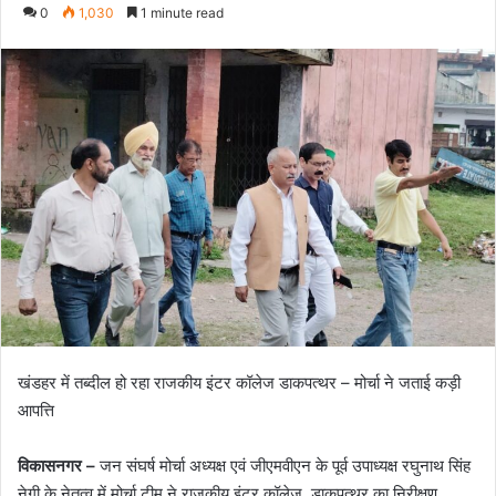
e
0
1,030
1 minute read
n
d
a
n
e
m
a
i
l
खंडहर में तब्दील हो रहा राजकीय इंटर कॉलेज डाकपत्थर – मोर्चा ने जताई कड़ी
आपत्ति
विकासनगर –
जन संघर्ष मोर्चा अध्यक्ष एवं जीएमवीएन के पूर्व उपाध्यक्ष रघुनाथ सिंह
नेगी के नेतृत्व में मोर्चा टीम ने राजकीय इंटर कॉलेज, डाकपत्थर का निरीक्षण