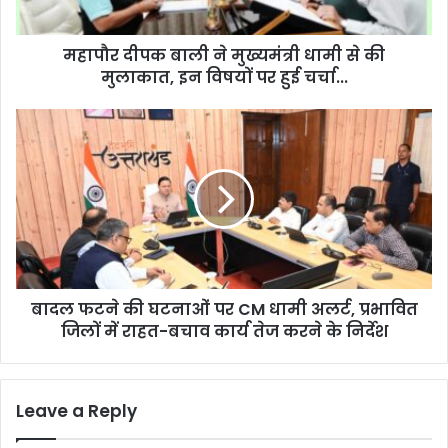
बा
ली
महापौर दीपक बाली ने मुख्यमंत्री धामी से की
ने
मुलाकात, इन विषयों पर हुई चर्चा...
मु
ख्य
मं
बा
त्री
द
धा
ल
मी
फ
से
ट
की
ने
मु
की
ला
घ
का
ट
त
बादल फटने की घटनाओं पर CM धामी अलर्ट, प्रभावित
ना
,
जिलों में राहत-बचाव कार्य तेज करने के निर्देश
ओं
इ
प
न
र
वि
C
Leave a Reply
ष
M
यों
धा