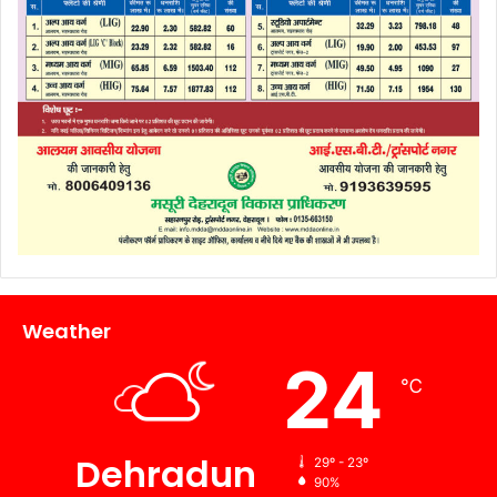
Weather
24
℃
Dehradun
29º - 23º
90%