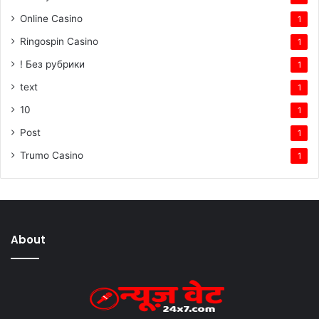
Online Casino
1
Ringospin Casino
1
! Без рубрики
1
text
1
10
1
Post
1
Trumo Casino
1
About