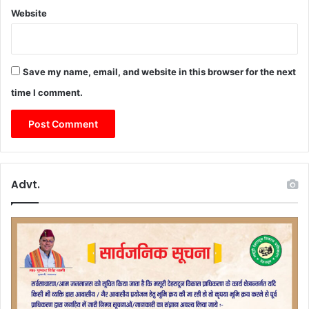
ते
Website
ज
क
र
ने
Save my name, email, and website in this browser for the next
के
नि
time I comment.
र्दे
श
Advt.