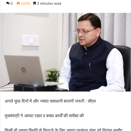
e
0
1,024
3 minutes read
n
d
a
n
e
m
a
i
l
अगले कुछ दिनों में और ज्यादा सावधानी बरतनी जरूरी : सीएम
मुख्यमंत्री ने आपदा राहत व बचाव कार्यों की समीक्षा की
किसी भी आपात स्थिति से निपटने के लिए आपदा प्रबंधन तंत्र को निरंतर मुस्तैद