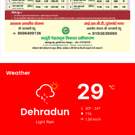
Weather
29
℃
Dehradun
30º - 24º
71%
1.56 km/h
Light Rain