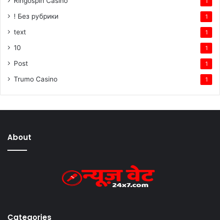
Ringospin Casino
1
! Без рубрики
1
text
1
10
1
Post
1
Trumo Casino
1
About
Categories