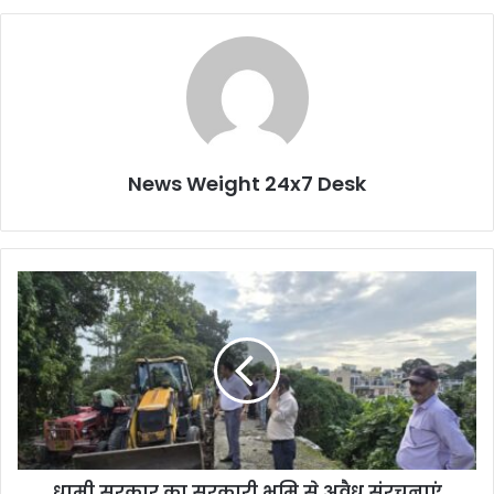
News Weight 24x7 Desk
धा
मी
स
र
का
र
का
स
र
धामी सरकार का सरकारी भूमि से अवैध संरचनाएं
का