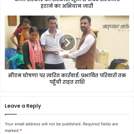
हटाने का अभियान जारी
री
भू
मि
सी
से
ए
अ
म
वै
घो
ध
ष
सं
णा
र
प
च
र
ना
त्व
एं
सीएम घोषणा पर त्वरित कार्रवाई: प्रभावित परिवारों तक
रि
ह
पहुँची राहत राशि
त
टा
का
ने
र्र
का
वा
Leave a Reply
अ
ई
भि
:
या
प्र
Your email address will not be published.
Required fields are
न
भा
marked
*
जा
वि