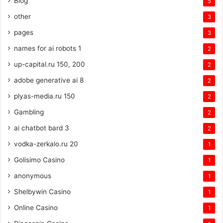
Blog
5
other
3
pages
3
names for ai robots 1
2
up-capital.ru 150, 200
2
adobe generative ai 8
2
plyas-media.ru 150
2
Gambling
2
ai chatbot bard 3
2
vodka-zerkalo.ru 20
1
Golisimo Casino
1
anonymous
1
Shelbywin Casino
1
Online Casino
1