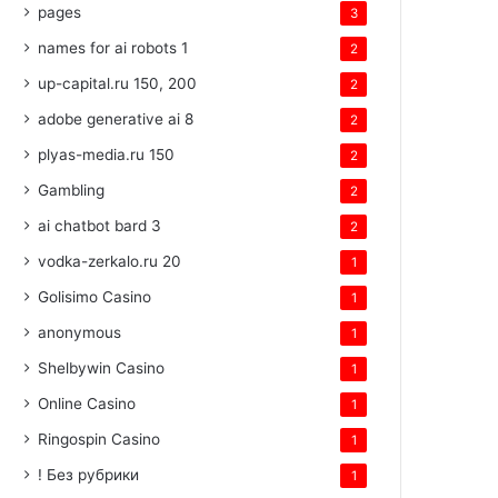
pages
3
names for ai robots 1
2
up-capital.ru 150, 200
2
adobe generative ai 8
2
plyas-media.ru 150
2
Gambling
2
ai chatbot bard 3
2
vodka-zerkalo.ru 20
1
Golisimo Casino
1
anonymous
1
Shelbywin Casino
1
Online Casino
1
Ringospin Casino
1
! Без рубрики
1