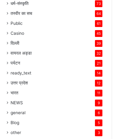
धर्म-संस्कृति
73
तस्वीर का सच
64
Public
61
Casino
45
दिल्ली
39
वायरल अड्डा
32
पर्यटन
21
ready_text
14
उत्तर प्रदेश
12
भारत
11
NEWS
9
general
6
Blog
5
other
3