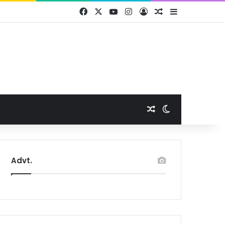
Facebook
X
YouTube
Instagram
Log In
Random Article
Sidebar
Random Article
Switch skin
Advt.