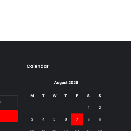
Calendar
August 2026
M
T
W
T
F
S
S
1
2
3
4
5
6
7
8
9