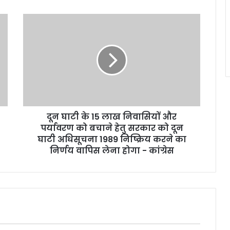
दू
न
घा
टी
के
1
5
ला
ख
दून घाटी के 15 लाख निवासियों और
नि
पर्यावरण को बचाने हेतु सरकार को दून
वा
सि
घाटी अधिसूचना 1989 निष्क्रिय करने का
यों
निर्णय वापिस लेना होगा - कांग्रेस
औ
र
प
र्या
व
र
ण