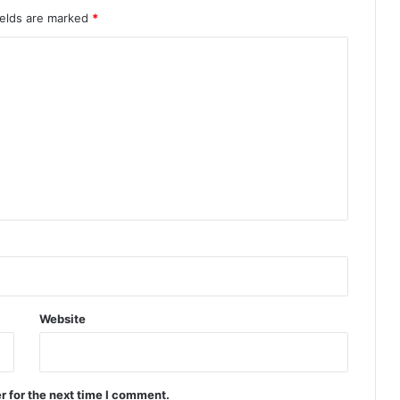
को
ields are marked
*
ब
चा
ने
हे
तु
स
र
का
र
को
दू
न
घा
टी
अ
धि
Website
सू
च
ना
1
r for the next time I comment.