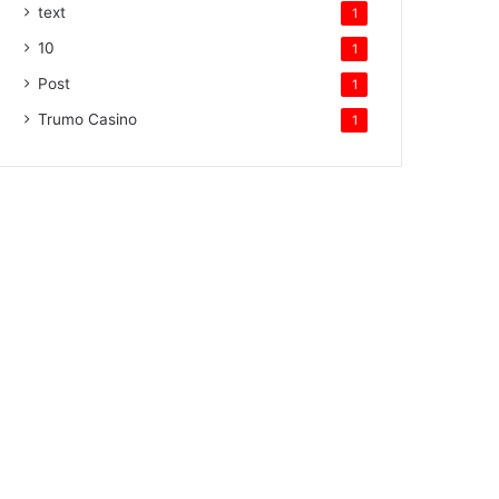
text
1
10
1
Post
1
Trumo Casino
1