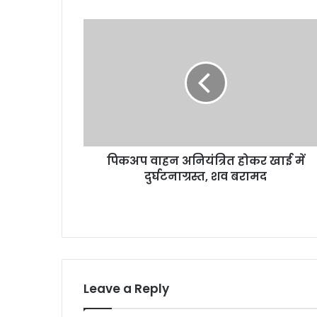
पि
क
अ
प
वा
ह
न
अ
नि
पिकअप वाहन अनियंत्रित होकर खाई में
यं
दुर्घटनाग्रस्त, शव बरामद
त्रि
त
हो
क
र
खा
ई
में
Leave a Reply
दु
र्घ