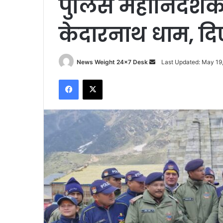
पुलिस महानिदेशक उ
केदारनाथ धाम, दिए
News Weight 24x7 Desk
S
Last Updated: May 19
e
Facebook
X
n
d
a
n
e
m
a
i
l