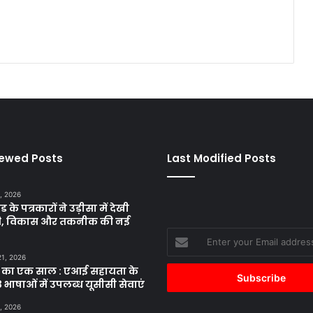
9
8
9
नि
ष्क्रि
य
क
र
ने
का
नि
iewed Posts
Last Modified Posts
र्ण
य
वा
, 2026
ड के पत्रकारों ने उड़ीसा में देखी
पि
ृति, विकास और तकनीक की नई
स
Enter
ले
your
ना
21, 2026
Email
हो
 का एक साल : एआई सहायता के
address
गा
 भाषाओं में उपलब्ध यूसीसी सेवाएं
-
, 2026
कां