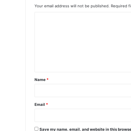
ट
Your email address will not be published.
Required f
ना
ग्र
C
स्त
o
,
श
m
व
m
ब
e
रा
म
n
द
t
*
Name
*
Email
*
Save my name, email, and website in this browse