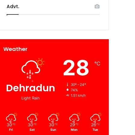
Advt.
Weather
28
℃
Dehradun
30º - 24º
74%
1.51 km/h
Light Rain
30
30
30
29
26
℃
℃
℃
℃
℃
Fri
Sat
Sun
Mon
Tue