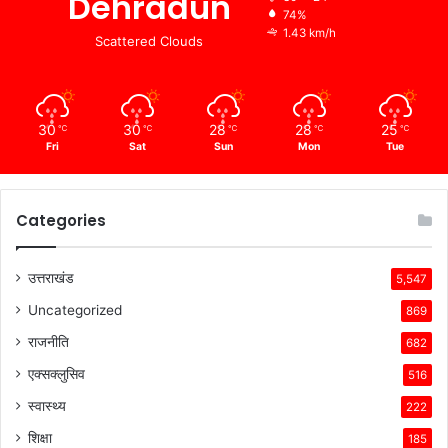
Dehradun
74%
1.43 km/h
Scattered Clouds
30
30
28
28
25
℃
℃
℃
℃
℃
Fri
Sat
Sun
Mon
Tue
Categories
उत्तराखंड
5,547
Uncategorized
869
राजनीति
682
एक्सक्लुसिव
516
स्वास्थ्य
222
शिक्षा
185