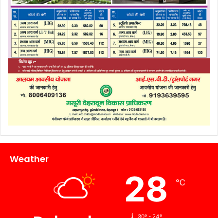
Weather
28
℃
30º - 24º