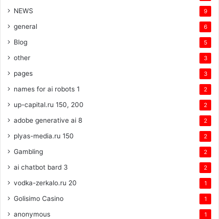
NEWS
9
general
6
Blog
5
other
3
pages
3
names for ai robots 1
2
up-capital.ru 150, 200
2
adobe generative ai 8
2
plyas-media.ru 150
2
Gambling
2
ai chatbot bard 3
2
vodka-zerkalo.ru 20
1
Golisimo Casino
1
anonymous
1