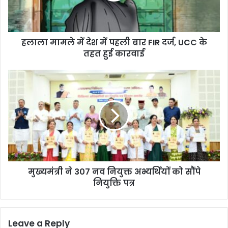
में
दे
श
हलाला मामले में देश में पहली बार FIR दर्ज, UCC के
में
तहत हुई कारवाई
प
ह
ली
मु
बा
ख्य
र
मं
F
त्री
I
ने
R
3
द
0
र्ज
7
,
न
U
मुख्यमंत्री ने 307 नव नियुक्त अभ्यर्थियों को सौंपे
व
C
नियुक्ति पत्र
नि
C
यु
के
क्त
त
अ
Leave a Reply
ह
भ्य