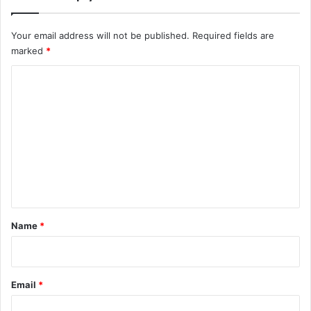
त
र्थि
हु
यों
Your email address will not be published.
Required fields are
ई
को
marked
*
का
सौं
र
पे
C
वा
नि
ई
o
यु
क्ति
m
प
m
त्र
e
n
t
*
Name
*
Email
*