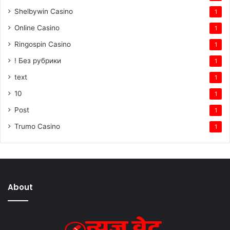
Shelbywin Casino
1
Online Casino
1
Ringospin Casino
1
! Без рубрики
1
text
1
10
1
Post
1
Trumo Casino
1
About