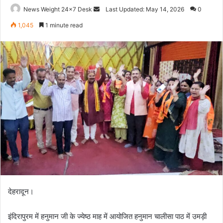
News Weight 24x7 Desk
S
Last Updated: May 14, 2026
0
e
1,045
1 minute read
n
d
a
n
e
m
a
i
l
देहरादून।
इंदिरापुरम में हनुमान जी के ज्येष्ठ माह में आयोजित हनुमान चालीसा पाठ में उमड़ी