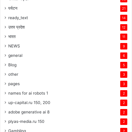
पर्यटन
21
ready_text
14
उत्तर प्रदेश
12
भारत
11
NEWS
9
general
6
Blog
5
other
3
pages
3
names for ai robots 1
2
up-capital.ru 150, 200
2
adobe generative ai 8
2
plyas-media.ru 150
2
Gambling
2