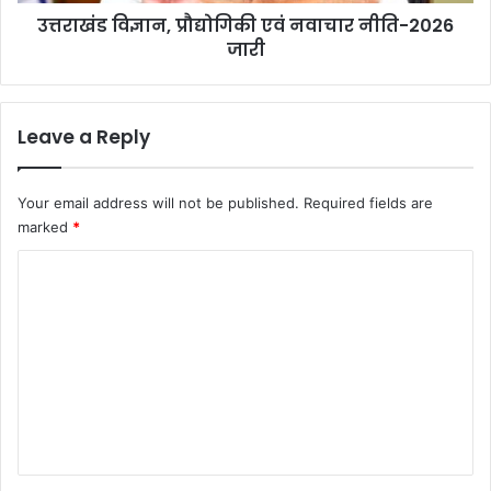
,
यो
उत्तराखंड विज्ञान, प्रौद्योगिकी एवं नवाचार नीति-2026
प्रौ
क्लि
जारी
द्यो
प
गि
का
की
अ
ए
Leave a Reply
ना
वं
व
न
र
वा
Your email address will not be published.
Required fields are
ण
चा
marked
*
र
नी
C
ति
o
-
2
m
0
m
2
6
e
जा
n
री
t