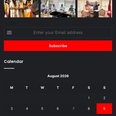
Enter
your
Email
address
Calendar
August 2026
M
T
W
T
F
S
S
1
2
3
4
5
6
7
8
9