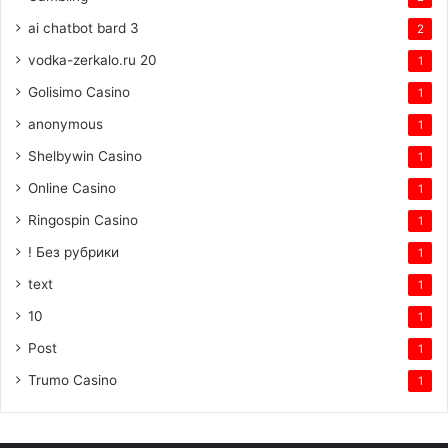
ai chatbot bard 3
2
vodka-zerkalo.ru 20
1
Golisimo Casino
1
anonymous
1
Shelbywin Casino
1
Online Casino
1
Ringospin Casino
1
! Без рубрики
1
text
1
10
1
Post
1
Trumo Casino
1