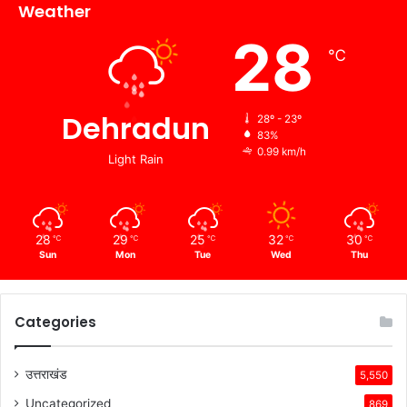
Weather
28
℃
Dehradun
28º - 23º
83%
0.99 km/h
Light Rain
28
29
25
32
30
℃
℃
℃
℃
℃
Sun
Mon
Tue
Wed
Thu
Categories
उत्तराखंड
5,550
Uncategorized
869