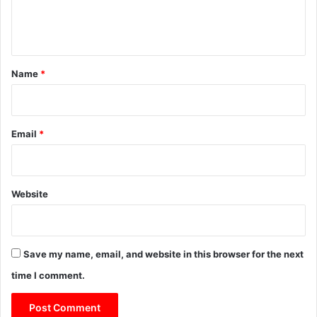
क
e
ए
n
म्बु
लें
t
स
*
Name
*
का
कि
या
फ्लै
Email
*
ग
ऑ
फ
Website
Save my name, email, and website in this browser for the next
time I comment.