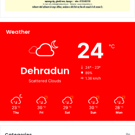
Weather
24
℃
Dehradun
24º - 23º
89%
1.36 km/h
Scattered Clouds
23
30
29
30
28
℃
℃
℃
℃
℃
Thu
Fri
Sat
Sun
Mon
Categories