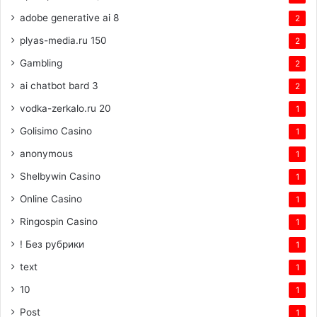
adobe generative ai 8
2
plyas-media.ru 150
2
Gambling
2
ai chatbot bard 3
2
vodka-zerkalo.ru 20
1
Golisimo Casino
1
anonymous
1
Shelbywin Casino
1
Online Casino
1
Ringospin Casino
1
! Без рубрики
1
text
1
10
1
Post
1