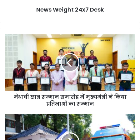
News Weight 24x7 Desk
मे
धा
वी
छा
त्र
स
म्मा
न
स
मेधावी छात्र सम्मान समारोह में मुख्यमंत्री ने किया
मा
प्रतिभाओं का सम्मान
रो
ह
में
मु
मु
ख्य
ख्य
मं
मं
त्री