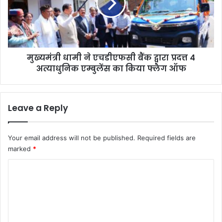
त्री
धा
ने
मी
कि
ने
या
ए
प्र
च
ति
मुख्यमंत्री धामी ने एचडीएफसी बैंक द्वारा प्रदत्त 4
डी
भा
अत्याधुनिक एम्बुलेंस का किया फ्लैग ऑफ
ए
ओं
फ
का
सी
स
बैं
Leave a Reply
म्मा
क
न
द्वा
रा
Your email address will not be published.
Required fields are
प्र
marked
*
द
त्त
C
4
o
अ
त्या
m
धु
m
नि