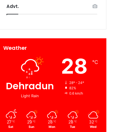
Advt.
Weather
28
℃
Dehradun
28º - 24º
82%
0.6 km/h
Light Rain
27
29
28
28
32
℃
℃
℃
℃
℃
Sat
Sun
Mon
Tue
Wed