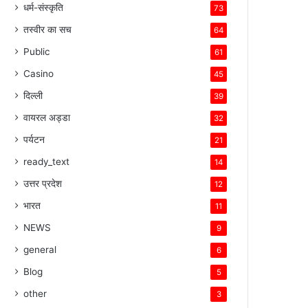
धर्म-संस्कृति
73
तस्वीर का सच
64
Public
61
Casino
45
दिल्ली
39
वायरल अड्डा
32
पर्यटन
21
ready_text
14
उत्तर प्रदेश
12
भारत
11
NEWS
9
general
6
Blog
5
other
3