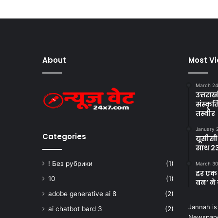
About
Most V
March 24
उत्तराखं
संस्क
तस्वीर
January 
Categories
यूसीसी
साथ 23
! Без рубрики
(1)
March 30
हर एक 
10
(1)
वन’ ने 
adobe generative ai 8
(2)
Jannah is
ai chatbot bard 3
(2)
Newspape