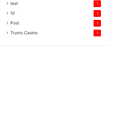
text
1
10
1
Post
1
Trumo Casino
1