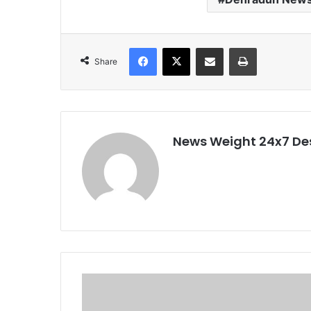
Facebook
X
Share via Email
Print
Share
News Weight 24x7 De
उ
त्त
राँ