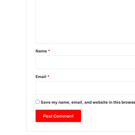
प
m
न्न
m
e
n
t
*
Name
*
Email
*
Save my name, email, and website in this browse