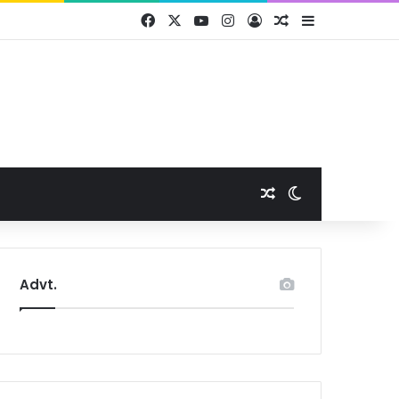
Facebook
X
YouTube
Instagram
Log In
Random Article
Sidebar
Random Article
Switch skin
Advt.