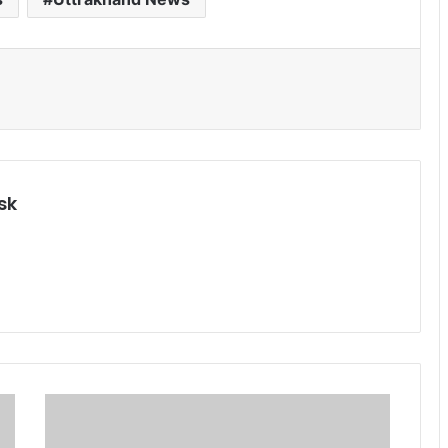
sk
प्र
मु
ख