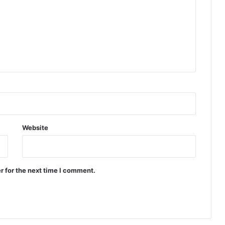
क
र
ने
के
मु
ख्य
मं
त्री
के
नि
र्दे
श
Website
r for the next time I comment.