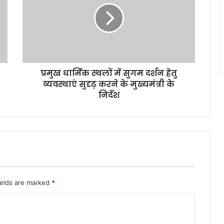
धा
र्मि
क
स्थ
लों
में
प्रमुख धार्मिक स्थलों में सुगम दर्शन हेतु
सु
व्यवस्थाएं सुदृढ़ करने के मुख्यमंत्री के
ग
म
निर्देश
द
र्श
न
हे
तु
व्य
व
स्था
ields are marked
*
एं
सु
दृ
ढ़