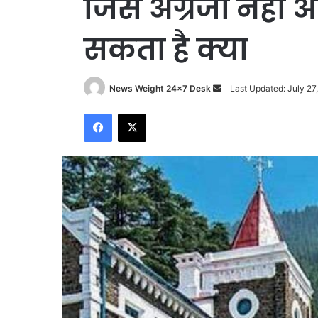
जिसे अंग्रेजी नही
सकता है क्या
News Weight 24x7 Desk
S
Last Updated: July 27
e
Facebook
X
n
d
a
n
e
m
a
i
l