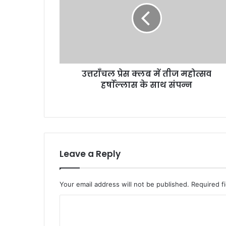
च
ल
प्रे
स
क्ल
ब
उत्तराँचल प्रेस क्लब में तीज महोत्सव
में
हर्षाेल्लास के साथ संपन्न
ती
ज
म
हो
त्स
व
ह
Leave a Reply
र्षाे
ल्ला
स
Your email address will not be published.
Required f
के
सा
C
थ
o
सं