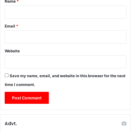
Name
*
U
и
s
р
e
о
o
в
Email
*
f
а
A
т
n
ь
a
с
b
Website
я
o
в
l
с
i
и
c
Save my name, email, and website in this browser for the next
с
S
т
time I comment.
t
е
e
м
r
е
o
i
d
Advt.
s