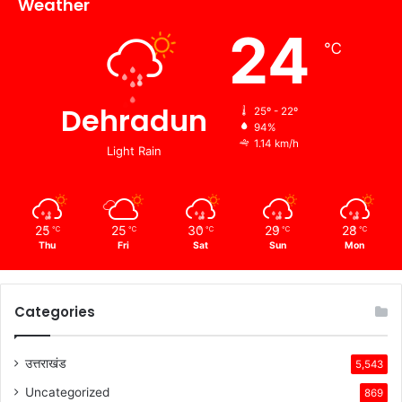
Weather
24
℃
Dehradun
25º - 22º
94%
1.14 km/h
Light Rain
25
25
30
29
28
℃
℃
℃
℃
℃
Thu
Fri
Sat
Sun
Mon
Categories
उत्तराखंड
5,543
Uncategorized
869