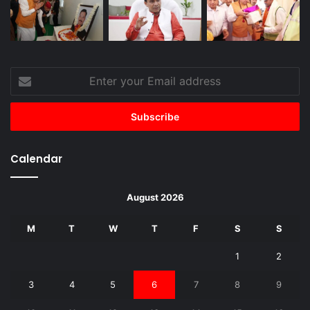
Enter
your
Email
address
Calendar
August 2026
M
T
W
T
F
S
S
1
2
3
4
5
6
7
8
9