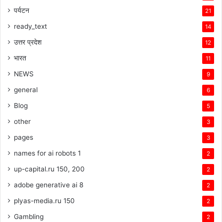
पर्यटन
21
ready_text
14
उत्तर प्रदेश
12
भारत
11
NEWS
9
general
6
Blog
5
other
3
pages
3
names for ai robots 1
2
up-capital.ru 150, 200
2
adobe generative ai 8
2
plyas-media.ru 150
2
Gambling
2