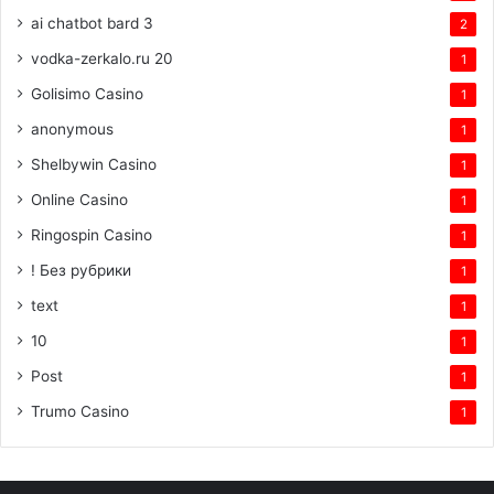
ai chatbot bard 3
2
vodka-zerkalo.ru 20
1
Golisimo Casino
1
anonymous
1
Shelbywin Casino
1
Online Casino
1
Ringospin Casino
1
! Без рубрики
1
text
1
10
1
Post
1
Trumo Casino
1