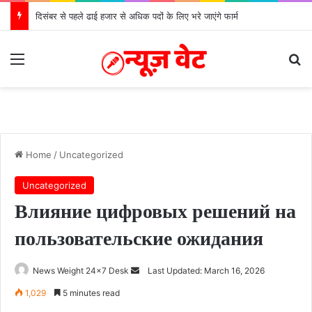
मुख्यमंत्री से महानिदेशक एनसीसी ने की शिष्टाचार भेंट
Menu
S
Home
/
Uncategorized
Uncategorized
Влияние цифровых решений на
пользовательские ожидания
News Weight 24x7 Desk
S
Last Updated: March 16, 2026
e
1,029
5 minutes read
n