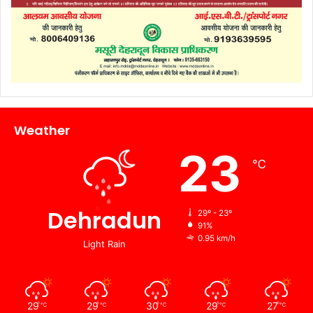
Weather
23
℃
Dehradun
29º - 23º
91%
0.95 km/h
Light Rain
29
29
30
29
27
℃
℃
℃
℃
℃