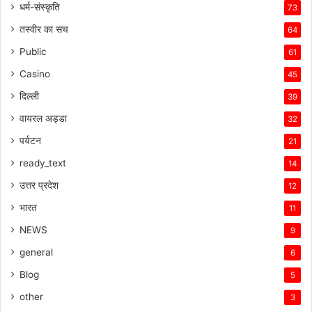
धर्म-संस्कृति
73
तस्वीर का सच
64
Public
61
Casino
45
दिल्ली
39
वायरल अड्डा
32
पर्यटन
21
ready_text
14
उत्तर प्रदेश
12
भारत
11
NEWS
9
general
6
Blog
5
other
3