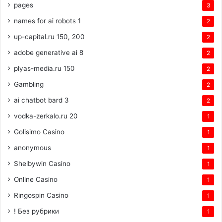
pages
3
names for ai robots 1
2
up-capital.ru 150, 200
2
adobe generative ai 8
2
plyas-media.ru 150
2
Gambling
2
ai chatbot bard 3
2
vodka-zerkalo.ru 20
1
Golisimo Casino
1
anonymous
1
Shelbywin Casino
1
Online Casino
1
Ringospin Casino
1
! Без рубрики
1