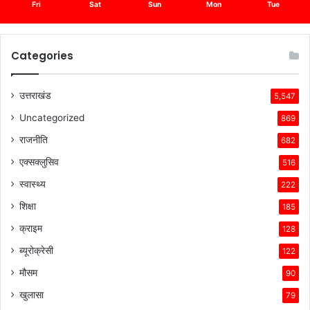
Fri
Sat
Sun
Mon
Tue
Categories
उत्तराखंड
5,547
Uncategorized
869
राजनीति
682
एक्सक्लुसिव
516
स्वास्थ्य
222
शिक्षा
185
क्राइम
128
ब्यूरोक्रेसी
122
मौसम
90
खुलासा
79