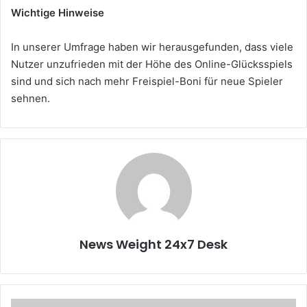
Wichtige Hinweise
In unserer Umfrage haben wir herausgefunden, dass viele
Nutzer unzufrieden mit der Höhe des Online-Glücksspiels
sind und sich nach mehr Freispiel-Boni für neue Spieler
sehnen.
News Weight 24x7 Desk
V