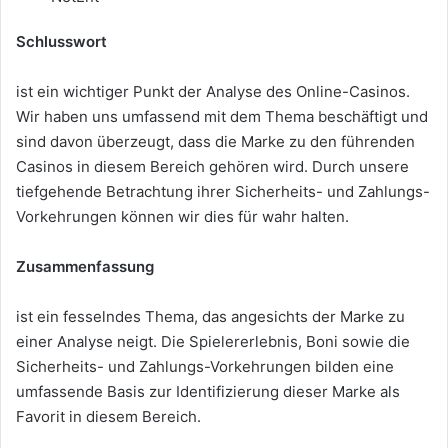
Schlusswort
ist ein wichtiger Punkt der Analyse des Online-Casinos.
Wir haben uns umfassend mit dem Thema beschäftigt und
sind davon überzeugt, dass die Marke zu den führenden
Casinos in diesem Bereich gehören wird. Durch unsere
tiefgehende Betrachtung ihrer Sicherheits- und Zahlungs-
Vorkehrungen können wir dies für wahr halten.
Zusammenfassung
ist ein fesselndes Thema, das angesichts der Marke zu
einer Analyse neigt. Die Spielererlebnis, Boni sowie die
Sicherheits- und Zahlungs-Vorkehrungen bilden eine
umfassende Basis zur Identifizierung dieser Marke als
Favorit in diesem Bereich.