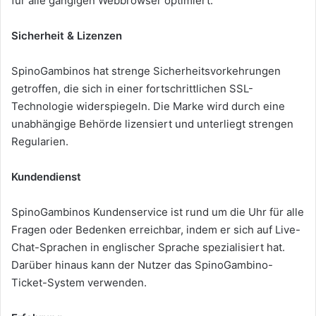
für alle gängigen Webbrowser optimiert.
Sicherheit & Lizenzen
SpinoGambinos hat strenge Sicherheitsvorkehrungen
getroffen, die sich in einer fortschrittlichen SSL-
Technologie widerspiegeln. Die Marke wird durch eine
unabhängige Behörde lizensiert und unterliegt strengen
Regularien.
Kundendienst
SpinoGambinos Kundenservice ist rund um die Uhr für alle
Fragen oder Bedenken erreichbar, indem er sich auf Live-
Chat-Sprachen in englischer Sprache spezialisiert hat.
Darüber hinaus kann der Nutzer das SpinoGambino-
Ticket-System verwenden.