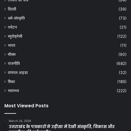
दिल्ली
(39)
धर्म-संस्कृति
(73)
पर्यटन
(21)
ब्यूरोक्रेसी
(122)
भारत
(11)
मौसम
(90)
राजनीति
(682)
वायरल अड्डा
(32)
शिक्षा
(185)
स्वास्थ्य
(222)
Most Viewed Posts
March 24, 2026
उत्तराखंड के पत्रकारों ने उड़ीसा में देखी संस्कृति, विकास और