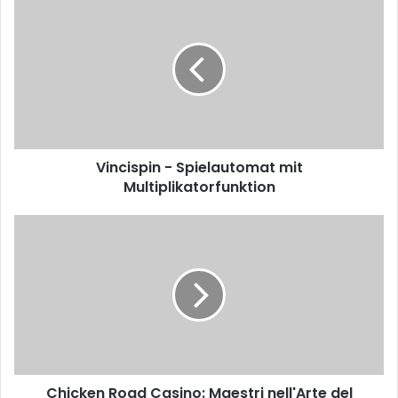
i
n
c
i
s
p
i
n
Vincispin - Spielautomat mit
-
Multiplikatorfunktion
S
p
i
C
e
h
l
i
a
c
u
k
t
e
o
n
m
R
a
o
t
Chicken Road Casino: Maestri nell'Arte del
a