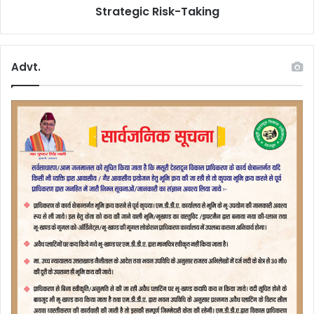
m
Strategic Risk-Taking
d
i
C
t
a
M
s
Advt.
u
i
l
n
t
o
i
:
p
M
l
a
i
e
k
s
a
t
t
r
o
i
r
n
f
e
u
l
n
l
k
'
t
A