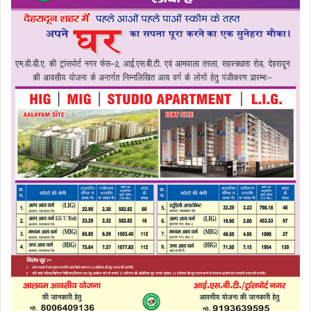
k
i
n
g