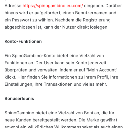
Adresse
https://spinogambino.eu.com/
eingeben. Darüber
hinaus wird er aufgefordert, einen Benutzernamen und
ein Passwort zu wählen. Nachdem die Registrierung
abgeschlossen ist, kann der Nutzer direkt loslegen.
Konto-Funktionen
Ein SpinoGambino-Konto bietet eine Vielzahl von
Funktionen an. Der User kann sein Konto jederzeit
überprüfen und verwalten, indem er auf "Mein Account"
klickt. Hier finden Sie Informationen zu Ihrem Profil, Ihre
Einstellungen, Ihre Transaktionen und vieles mehr.
Bonuserlebnis
SpinoGambino bietet eine Vielzahl von Boni an, die für
neue Kunden bereitgestellt werden. Die Marke gewährt
sowohl ein willkürliches Willkommenspaket als auch einen