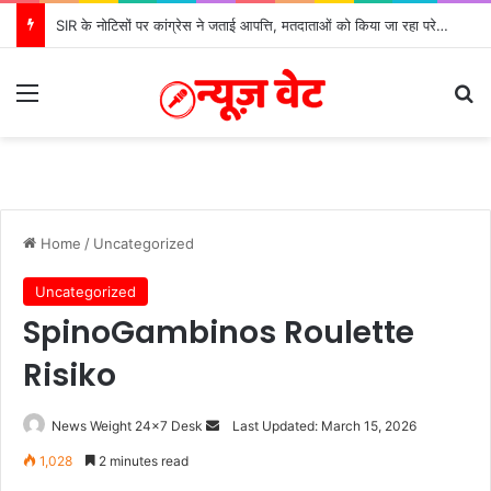
SIR के नोटिसों पर कांग्रेस ने जताई आपत्ति, मतदाताओं को किया जा रहा परेशान: बोले राष्ट्रीय प्रवक्ता आलोक शर्मा
Menu
S
Home
/
Uncategorized
Uncategorized
SpinoGambinos Roulette
Risiko
News Weight 24x7 Desk
S
Last Updated: March 15, 2026
e
1,028
2 minutes read
n