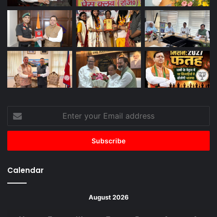
Enter
your
Email
address
Calendar
August 2026