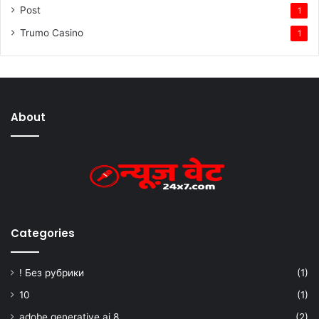
Post
1
Trumo Casino
1
About
Categories
! Без рубрики
(1)
10
(1)
adobe generative ai 8
(2)